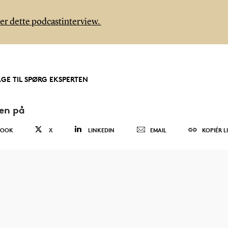
ler dette podcastinterview.
AGE TIL SPØRG EKSPERTEN
den på
BOOK
X
LINKEDIN
EMAIL
KOPIÉR L