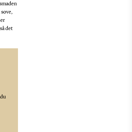
tensmaden
 sove,
 er
så det
 du