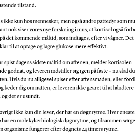
stende tilstand.
es ikke kun hos mennesker, men også andre pattedyr som mu
ant nok viser
vores nye forskning i mus
, at kortisol også for
på det kommende måltid, som indtages, efter vi vågner. Det g
klar til at optage og lagre glukose mere effektivt.
ar spist dagens sidste måltid om aftenen, melder kortisolen
nde godnat, og leveren indstiller sig igen på faste – nu skal du
ten. Hvis du nu alligevel spiser efter aftensmaden, eller ford
g keder dig om natten, er leveren ikke gearet til at håndter
 og det er usundt.
 øvrigt ikke kun din lever, der har en døgnrytme. Hver eneste 
p har en molekylærbiologisk døgnrytme, og tilsammen sørger
om organisme fungerer efter døgnets 24 timers rytme.