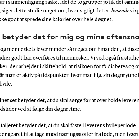
ar i sammenligning raske.
Idet de to grupper jo fik det samm
, siger dette studie noget om, hvor vigtigt det er,
hvornår
vi s
kke godt at sprede sine kalorier over hele døgnet.
 betyder det for mig og mine aftensn
og menneskets lever minder så meget om hinanden, at diss
ier godt kan overføres til mennesker. Vi ved også fra studie
r, der arbejder i skiftehold, at risikoen for fx diabetes og 
når man er aktiv på tidspunkter, hvor man iflg. sin døgnrytme
hvile.
et set betyder det, at du skal sørge for at overholde leveren
dstider ved at følge din døgnrytme.
aljeret betyder det, at du skal faste i leverens hvileperiode,
 er gearet til at tage imod næringsstoffer fra føde, men tvær