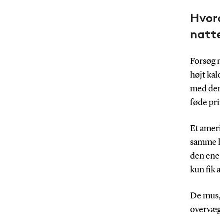
Hvord
natt
Forsøg m
højt kal
med den
føde pr
Et amer
samme h
den ene 
kun fik 
De mus, 
overvægt