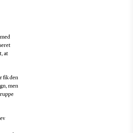
e med
seret
, at
 fik den
øgn, men
 gruppe
lev