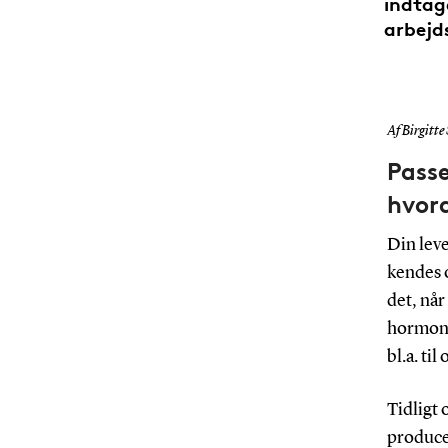
indtage
arbejds
Af Birgitte
Passe
hvor
Din leve
kendes 
det, når
hormon,
bl.a. ti
Tidligt 
producer