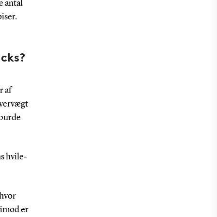
e antal
piser.
acks?
e
r af
overvægt
 burde
s hvile-
 hvor
timod er