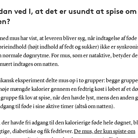
an ved I, at det er usundt at spise om
en?
ed mus har vist, at leveren bliver syg, når indtagelse af fød
orieindhold (højt indhold af fedt og sukker) ikke er synkroni
 normale døgnrytme. For mus, som er nataktive, betyder det
imært indtages om natten.
ikansk eksperiment delte mus op i to grupper: begge grupper
øje mængde kalorier gennem en fedtrig kost i løbet af et d
gruppe fik lov at spise, når den havde lyst, mens den anden
adgang til føde i sine aktive timer (altså om natten).
der havde fri adgang til den kalorierige føde hele døgnet, b
ige, diabetiske og fik fedtlever.
De mus, der kun spiste om