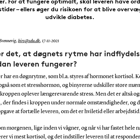
r. For at fungere optimalt, skal leveren have ord
tider – ellers øger du risikoen for at blive overv
udvikle diabetes.
 Svennevig,
birs@sdu.dk
,
17-11-2021
r det, at døgnets rytme har indflydels
dan leveren fungerer?
r har en døgnrytme, som bl.a. styres af hormonet kortisol. K
også som et stresshormon, og binyrerne udskiller store mæn
 kroppen oplever længerevarende stress. Men det er altså og
 der findes i kroppen under normale omstændigheder, og d
l opgave at fortælle leveren, om det er hviletid eller arbejdstid
om morgenen, lige inden vi vågner, og når vi har fastet hele n
er vi mest kortisol, og det indstiller leveren til at responde