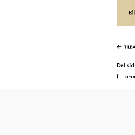
El
TILB
Del si
FACE