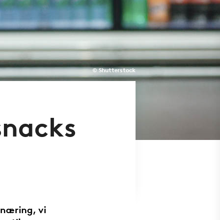
© Shutterstock
nsnacks
 næring, vi