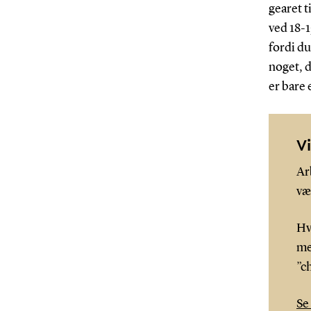
gearet t
ved 18-1
fordi du
noget, d
er bare 
V
Ar
væ
Hv
me
”c
Se