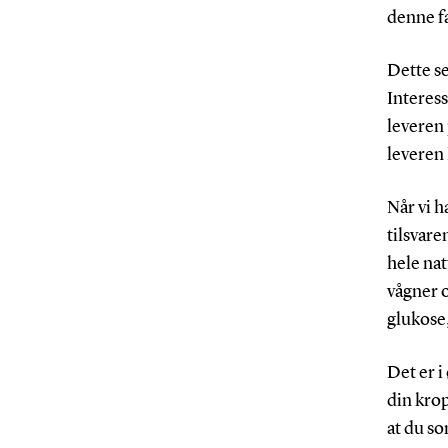
denne fa
Dette s
Interess
leveren 
leveren 
Når vi h
tilsvare
hele nat
vågner o
glukose,
Det er i
din kro
at du s