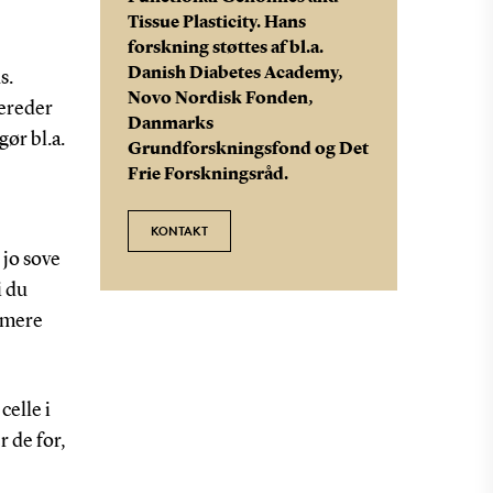
Tissue Plasticity. Hans
forskning støttes af bl.a.
Danish Diabetes Academy,
s.
Novo Nordisk Fonden,
bereder
Danmarks
ør bl.a.
Grundforskningsfond og Det
Frie Forskningsråd.
KONTAKT
 jo sove
i du
e mere
celle i
 de for,