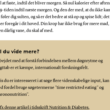
il at faste, indtil det bliver morgen. Så nul kalorier efter af
9-tiden indtil næste morgen. Og den der med, at du ikke kan
 føler dig sulten, og så er det bedre at stå op og spise lidt; det
er foregår i dit hoved. Din krop har ikke brug for mere mad, 
en dårlig vane, du skal af med.
il du vide mere?
bejdet med at forstå forbindelsen mellem døgnrytme og
gttab er et kæmpe, internationalt forskningsfelt.
is du er interesseret i at søge flere videnskabelige input, kan
d fordel bruge søgetermerne ”time restricted eating” og
hrononutrition”.
 fx denne artikel i tidsskrift Nutrition & Diabetes.