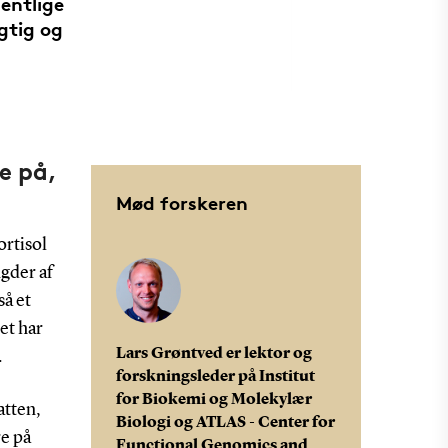
entlige
ægtig og
e på,
Mød forskeren
ortisol
gder af
så et
et har
Lars Grøntved er lektor og
.
forskningsleder på Institut
for Biokemi og Molekylær
atten,
Biologi og ATLAS - Center for
re på
Functional Genomics and