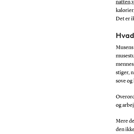
natten,v
kalorier
Det er i
Hvad
Musens 
musestud
menneske
stiger, 
sove og 
Overordn
og arbej
Mere det
den ikke