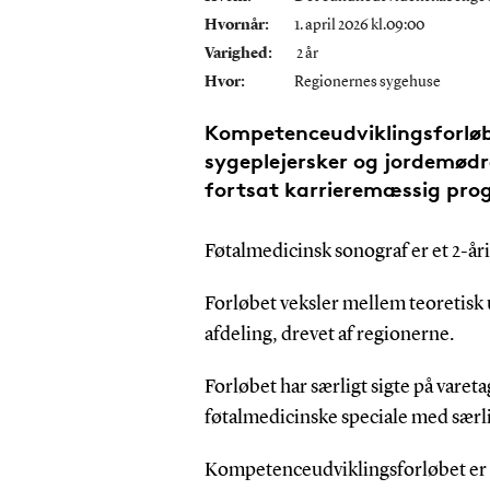
Hvornår:
1. april 2026 kl.09:00
Varighed:
2 år
Hvor:
Regionernes sygehuse
Kompetenceudviklingsforløb
sygeplejersker og jordemødre
fortsat karrieremæssig prog
Føtalmedicinsk sonograf er et 2-å
Forløbet veksler mellem teoretisk 
afdeling, drevet af regionerne.
Forløbet har særligt sigte
på vareta
føtalmedicinske speciale med særli
Kompetenceudviklingsforløbet er e