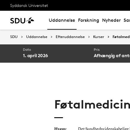
Syddansk Universitet
Uddannelse
Forskning
Nyheder
Sa
SDU
Uddannelse
Efteruddannelse
Kurser
Føtalmedi
Dato
Pris
1. april 2026
Afhængig af ant
Føtalmedici
Hvem:
Det Sundhedsvidenskabelige 