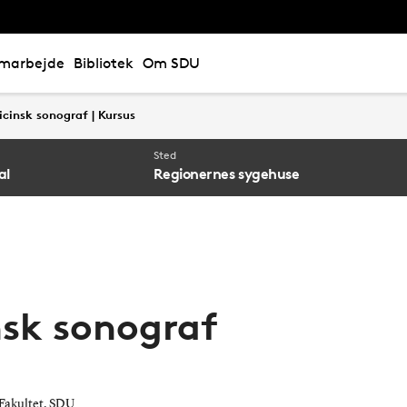
marbejde
Bibliotek
Om SDU
cinsk sonograf | Kursus
Sted
al
Regionernes sygehuse
nsk sonograf
Fakultet, SDU