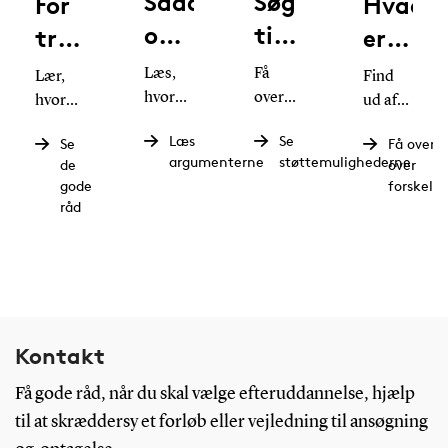
Sådan
Søg
For
Hvad
overtaler
tilskud
travlt
er
du
til
til
forskel
Læs,
Få
Lær,
Find
din
efteruddannelse
efteruddannelse?
hvordan
overblik
på
hvordan
ud af,
du kan
over
du
om du
chef
diplom
Læs
Se
Se
Få overbl
få din
mulighederne
finder
skal
argumenterne
støttemulighederne
de
over
og
chef til
for
tid til
vælge
gode
forskell
at
økonomisk
kompetenceudvikling
HD?
en
råd
investere
tilskud
i et
diplom-
i din
til
travlt
eller
efteruddannelse.
efteruddannelse.
arbejdsliv.
en
HD-
uddannelse.
Kontakt
Få gode råd, når du skal vælge efteruddannelse, hjælp
til at skræddersy et forløb eller vejledning til ansøgning