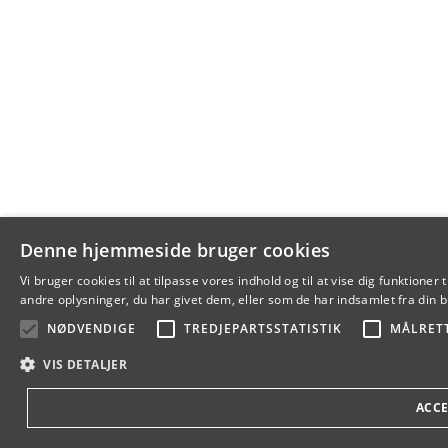
Denne hjemmeside bruger cookies
Vi bruger cookies til at tilpasse vores indhold og til at vise dig funkti
andre oplysninger, du har givet dem, eller som de har indsamlet fra din br
NØDVENDIGE
TREDJEPARTSSTATISTIK
MÅLRET
VIS DETALJER
ACCE