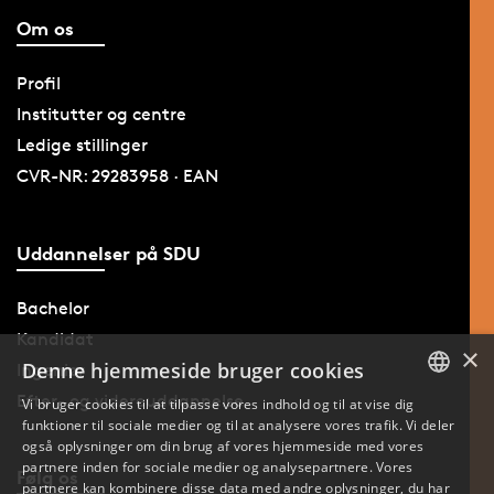
Om os
Profil
Institutter og centre
Ledige stillinger
CVR-NR: 29283958 · EAN
Uddannelser på SDU
Bachelor
Kandidat
×
Denne hjemmeside bruger cookies
Ingeniør
Efter- og videreuddannelse
Vi bruger cookies til at tilpasse vores indhold og til at vise dig
funktioner til sociale medier og til at analysere vores trafik. Vi deler
DANISH
også oplysninger om din brug af vores hjemmeside med vores
partnere inden for sociale medier og analysepartnere. Vores
Følg os
ENGLISH
partnere kan kombinere disse data med andre oplysninger, du har