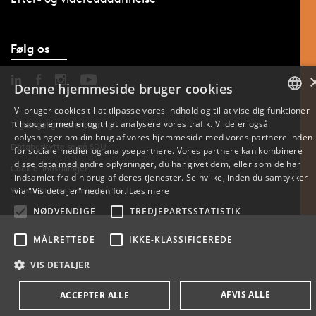
Følg os
Denne hjemmeside bruger cookies
Vi bruger cookies til at tilpasse vores indhold og til at vise dig funktioner
til sociale medier og til at analysere vores trafik. Vi deler også
DANISH
Tilgængelighedserklæring
oplysninger om din brug af vores hjemmeside med vores partnere inden
Databeskyttelse på SDU
for sociale medier og analysepartnere. Vores partnere kan kombinere
ENGLISH
disse data med andre oplysninger, du har givet dem, eller som de har
Cookie-indstillinger
indsamlet fra din brug af deres tjenester. Se hvilke, inden du samtykker
DANISH
Whistleblowerordning på SDU
via "Vis detaljer" neden for.
Læs mere
NØDVENDIGE
TREDJEPARTSSTATISTIK
MÅLRETTEDE
IKKE-KLASSIFICEREDE
VIS DETALJER
AFVIS ALLE
ACCEPTER ALLE