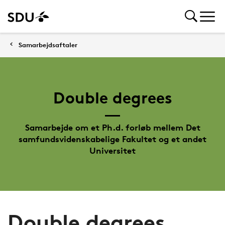
Samarbejdsaftaler
Double degrees
Samarbejde om et Ph.d. forløb mellem Det
samfundsvidenskabelige Fakultet og et andet
Universitet
Double degrees