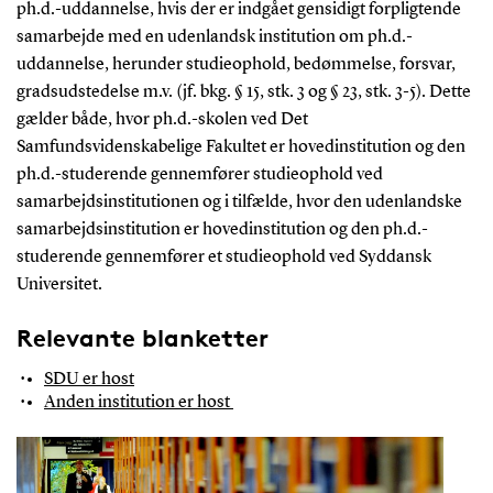
ph.d.-uddannelse, hvis der er indgået gensidigt forpligtende
samarbejde med en udenlandsk institution om ph.d.-
uddannelse, herunder studieophold, bedømmelse, forsvar,
gradsudstedelse m.v. (jf. bkg. § 15, stk. 3 og § 23, stk. 3-5). Dette
gælder både, hvor ph.d.-skolen ved Det
Samfundsvidenskabelige Fakultet er hovedinstitution og den
ph.d.-studerende gennemfører studieophold ved
samarbejdsinstitutionen og i tilfælde, hvor den udenlandske
samarbejdsinstitution er hovedinstitution og den ph.d.-
studerende gennemfører et studieophold ved Syddansk
Universitet.
Relevante blanketter
SDU er host
Anden institution er host