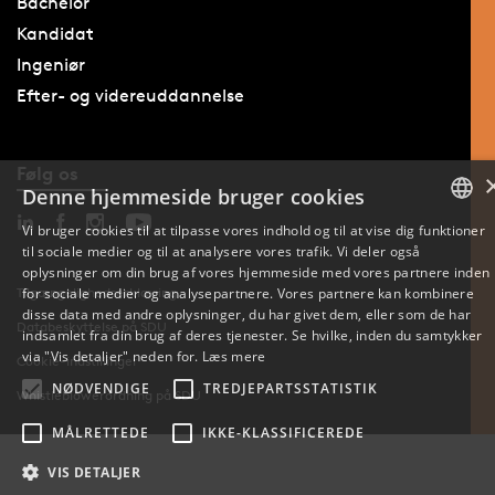
Bachelor
Kandidat
Ingeniør
Efter- og videreuddannelse
Følg os
Denne hjemmeside bruger cookies
Vi bruger cookies til at tilpasse vores indhold og til at vise dig funktioner
til sociale medier og til at analysere vores trafik. Vi deler også
DANISH
oplysninger om din brug af vores hjemmeside med vores partnere inden
Tilgængelighedserklæring
for sociale medier og analysepartnere. Vores partnere kan kombinere
ENGLISH
disse data med andre oplysninger, du har givet dem, eller som de har
Databeskyttelse på SDU
indsamlet fra din brug af deres tjenester. Se hvilke, inden du samtykker
DANISH
via "Vis detaljer" neden for.
Læs mere
Cookie-indstillinger
NØDVENDIGE
TREDJEPARTSSTATISTIK
Whistleblowerordning på SDU
MÅLRETTEDE
IKKE-KLASSIFICEREDE
VIS DETALJER