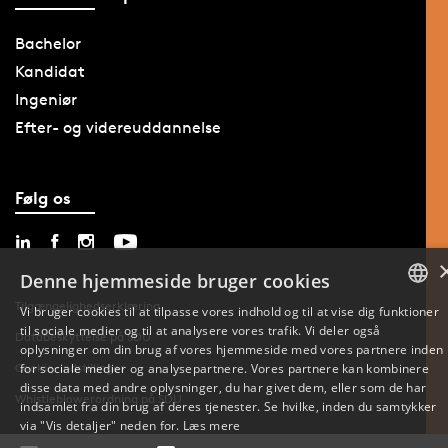
Bachelor
Kandidat
Ingeniør
Efter- og videreuddannelse
Følg os
Denne hjemmeside bruger cookies
Tilgængelighedserklæring
Vi bruger cookies til at tilpasse vores indhold og til at vise dig funktioner
til sociale medier og til at analysere vores trafik. Vi deler også
DANISH
Databeskyttelse på SDU
oplysninger om din brug af vores hjemmeside med vores partnere inden
Cookie-indstillinger
for sociale medier og analysepartnere. Vores partnere kan kombinere
ENGLISH
disse data med andre oplysninger, du har givet dem, eller som de har
Whistleblowerordning på SDU
indsamlet fra din brug af deres tjenester. Se hvilke, inden du samtykker
DANISH
via "Vis detaljer" neden for.
Læs mere