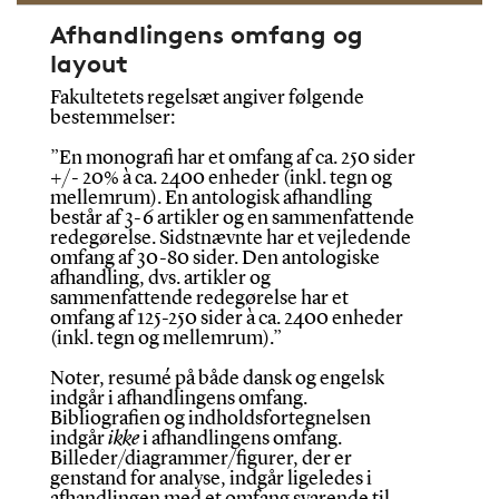
Afhandlingens omfang og
layout
Fakultetets regelsæt angiver følgende
bestemmelser:
”En monografi har et omfang af ca. 250 sider
+/- 20% à ca. 2400 enheder (inkl. tegn og
mellemrum). En antologisk afhandling
består af 3-6 artikler og en sammenfattende
redegørelse. Sidstnævnte har et vejledende
omfang af 30-80 sider. Den antologiske
afhandling, dvs. artikler og
sammenfattende redegørelse har et
omfang af 125-250 sider à ca. 2400 enheder
(inkl. tegn og mellemrum).”
Noter, resumé på både dansk og engelsk
indgår i afhandlingens omfang.
Bibliografien og indholdsfortegnelsen
indgår
ikke
i afhandlingens omfang.
Billeder/diagrammer/figurer, der er
genstand for analyse, indgår ligeledes i