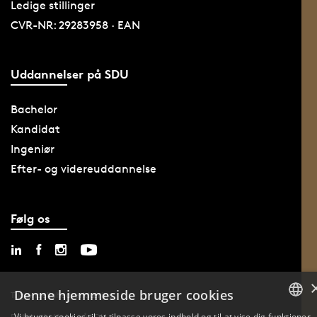
Ledige stillinger
CVR-NR: 29283958 · EAN
Uddannelser på SDU
Bachelor
Kandidat
Ingeniør
Efter- og videreuddannelse
Følg os
Denne hjemmeside bruger cookies
Tilgængelighedserklæring
Vi bruger cookies til at tilpasse vores indhold og til at vise dig funktioner
Databeskyttelse på SDU