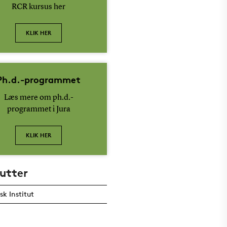
RCR kursus her
KLIK HER
Ph.d.-programmet
Læs mere om ph.d.-
programmet i Jura
KLIK HER
tutter
isk Institut