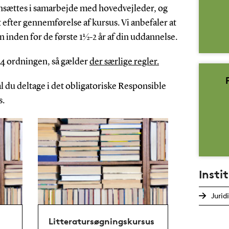
sættes i samarbejde med hovedvejleder, og
 efter gennemførelse af kursus.
Vi anbefaler at
inden for de første 1½-2 år af din uddannelse.
+4 ordningen, så gælder
der særlige regler.
kal du deltage i det obligatoriske Responsible
s.
Insti
Jurid
Litteratursøgningskursus