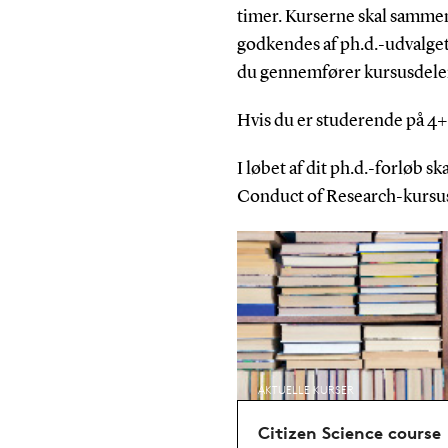
timer.
Kurserne skal sammen
godkendes af ph.d.-udvalget
du gennemfører kursusdelen 
Hvis du er studerende på 4
I løbet af dit ph.d.-forløb s
Conduct of Research-kursu
AKTUELLE KURSER
Citizen Science course