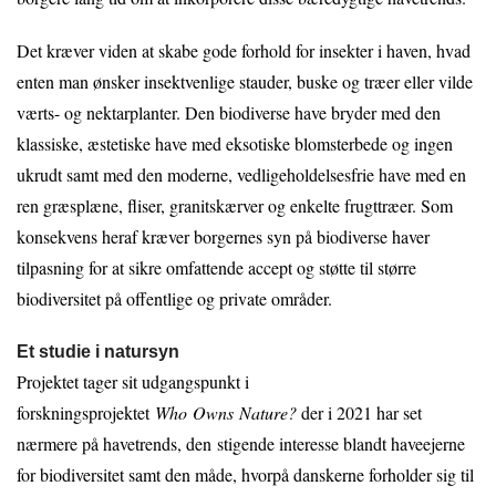
Det kræver viden at skabe gode forhold for insekter i haven, hvad
enten man ønsker insektvenlige stauder, buske og træer eller vilde
værts- og nektarplanter. Den biodiverse have bryder med den
klassiske, æstetiske have med eksotiske blomsterbede og ingen
ukrudt samt med den moderne, vedligeholdelsesfrie have med en
ren græsplæne, fliser, granitskærver og enkelte frugttræer. Som
konsekvens heraf kræver borgernes syn på biodiverse haver
tilpasning for at sikre omfattende accept og støtte til større
biodiversitet på offentlige og private områder.
Et studie i natursyn
Projektet tager sit udgangspunkt i
forskningsprojektet
Who Owns Nature?
der i 2021 har set
nærmere på havetrends, den stigende interesse blandt haveejerne
for biodiversitet samt den måde, hvorpå danskerne forholder sig til