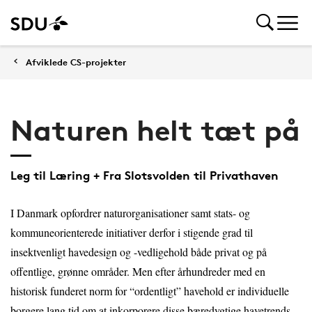
Afviklede CS-projekter
Naturen helt tæt på
Leg til Læring + Fra Slotsvolden til Privathaven
I Danmark opfordrer naturorganisationer samt stats- og
kommuneorienterede initiativer derfor i stigende grad til
insektvenligt havedesign og -vedligehold både privat og på
offentlige, grønne områder. Men efter århundreder med en
historisk funderet norm for “ordentligt” havehold er individuelle
borgere lang tid om at inkorporere disse bæredygtige havetrends.