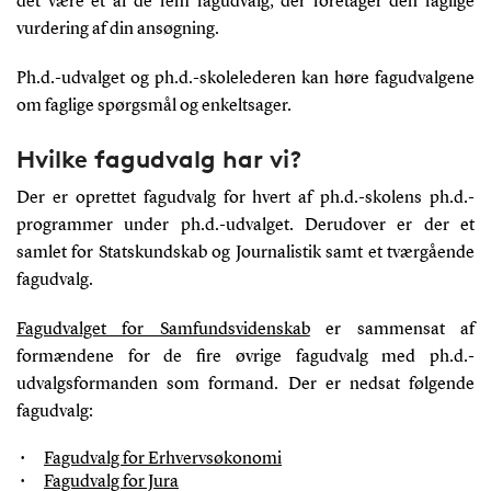
det være ét af de fem fagudvalg, der foretager den faglige
vurdering af din ansøgning.
Ph.d.-udvalget og ph.d.-skolelederen kan høre fagudvalgene
om faglige spørgsmål og enkeltsager.
Hvilke fagudvalg har vi?
Der er oprettet fagudvalg for hvert af ph.d.-skolens ph.d.-
programmer under ph.d.-udvalget. Derudover er der et
samlet for Statskundskab og Journalistik samt et tværgående
fagudvalg.
Fagudvalget for Samfundsvidenskab
er sammensat af
formændene for de fire øvrige fagudvalg med ph.d.-
udvalgsformanden som formand. Der er nedsat følgende
fagudvalg:
Fagudvalg for Erhvervsøkonomi
Fagudvalg for Jura