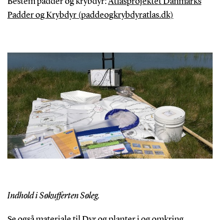
Bestem padder og krybdyr:
Atlasprojektet Danmarks
Padder og Krybdyr (paddeogkrybdyratlas.dk)
Indhold i Søkufferten Søleg.
Se også materiale til
Dyr og planter i og omkring