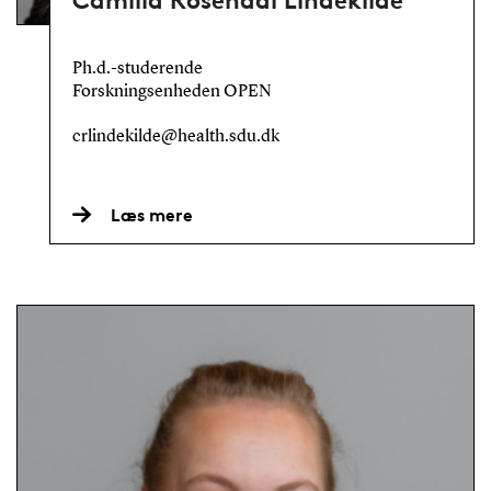
Camilla Rosendal Lindekilde
Ph.d.-studerende
Forskningsenheden OPEN
crlindekilde@health.sdu.dk
Læs mere