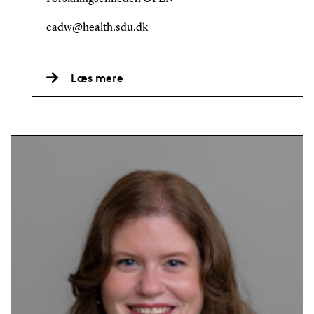
cadw@health.sdu.dk
Læs mere