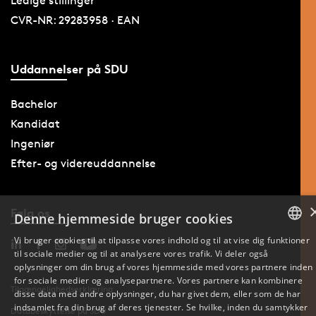
Ledige stillinger
CVR-NR: 29283958 · EAN
Uddannelser på SDU
Bachelor
Kandidat
Ingeniør
Efter- og videreuddannelse
Følg os
Denne hjemmeside bruger cookies
Vi bruger cookies til at tilpasse vores indhold og til at vise dig funktioner
til sociale medier og til at analysere vores trafik. Vi deler også
DANISH
oplysninger om din brug af vores hjemmeside med vores partnere inden
for sociale medier og analysepartnere. Vores partnere kan kombinere
ENGLISH
Tilgængelighedserklæring
disse data med andre oplysninger, du har givet dem, eller som de har
indsamlet fra din brug af deres tjenester. Se hvilke, inden du samtykker
Databeskyttelse på SDU