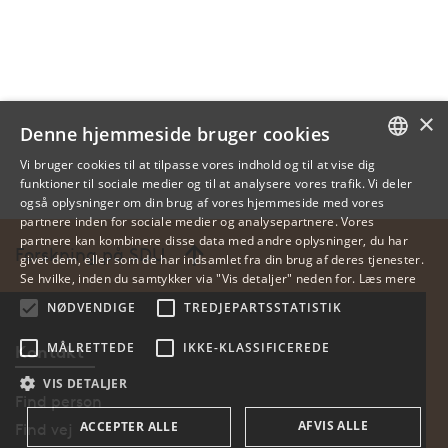
×
Denne hjemmeside bruger cookies
Vi bruger cookies til at tilpasse vores indhold og til at vise dig
funktioner til sociale medier og til at analysere vores trafik. Vi deler
DANISH
også oplysninger om din brug af vores hjemmeside med vores
partnere inden for sociale medier og analysepartnere. Vores
ENGLISH
partnere kan kombinere disse data med andre oplysninger, du har
Forskning på SDU
givet dem, eller som de har indsamlet fra din brug af deres tjenester.
DANISH
Se hvilke, inden du samtykker via "Vis detaljer" neden for.
Læs mere
NØDVENDIGE
TREDJEPARTSSTATISTIK
MÅLRETTEDE
IKKE-KLASSIFICEREDE
Kontakt
VIS DETALJER
Find person
AFVIS ALLE
ACCEPTER ALLE
Find vej