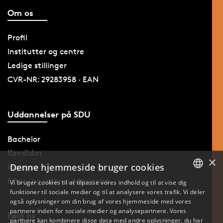
Om os
Profil
Institutter og centre
Ledige stillinger
CVR-NR: 29283958 · EAN
Uddannelser på SDU
Bachelor
Kandidat
×
Denne hjemmeside bruger cookies
Ingeniør
Efter- og videreuddannelse
Vi bruger cookies til at tilpasse vores indhold og til at vise dig
funktioner til sociale medier og til at analysere vores trafik. Vi deler
DANISH
også oplysninger om din brug af vores hjemmeside med vores
partnere inden for sociale medier og analysepartnere. Vores
Følg os
ENGLISH
partnere kan kombinere disse data med andre oplysninger, du har