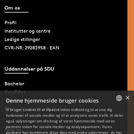
Om os
Profil
Institutter og centre
Ledige stillinger
CVR-NR: 29283958 · EAN
Uddannelser på SDU
Bachelor
Kandidat
×
Denne hjemmeside bruger cookies
Ingeniør
Efter- og videreuddannelse
Vi bruger cookies til at tilpasse vores indhold og til at vise dig
funktioner til sociale medier og til at analysere vores trafik. Vi deler
DANISH
også oplysninger om din brug af vores hjemmeside med vores
partnere inden for sociale medier og analysepartnere. Vores
Følg os
ENGLISH
partnere kan kombinere disse data med andre oplysninger, du har