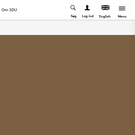
Om SDU
Søg
Log ind
Menu
English