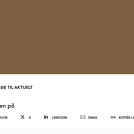
AGE TIL AKTUELT
den på
BOOK
X
LINKEDIN
EMAIL
KOPIÉR L