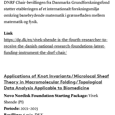
DNRF Chair-bevillingen fra Danmarks Grundforskningsfond
støtter etableringen af et internationalt forskningsmiljø
omkring banebrydende matematik i grænsefladen mellem
matematik og fysik.
Link
https://dg.dk/en/vivek-shende-is-the-fourth-researcher-to-
receive-the-danish-national-research-foundations-latest-
funding-instrument-the-dnrf-chair/
Applications of Knot Invariants / Microlocal Sheaf
Theory in Macromolecular Folding / Topological
Data Analysis Applicable to Biomedicine
Novo Nordisk Foundation Starting Package:
Vivek
Shende (PI)
Periode:
2021–2025