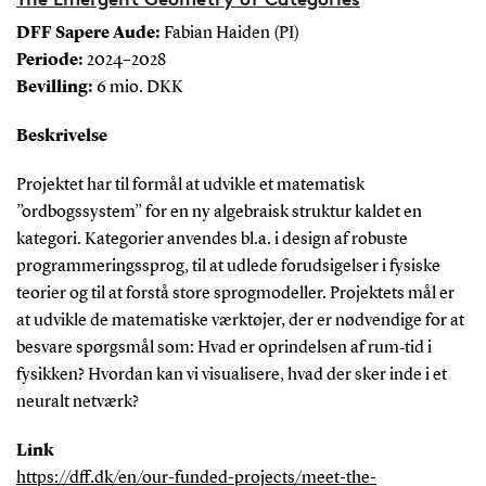
DFF Sapere Aude:
Fabian Haiden (PI)
Periode:
2024–2028
Bevilling:
6 mio. DKK
Beskrivelse
Projektet har til formål at udvikle et matematisk
”ordbogssystem” for en ny algebraisk struktur kaldet en
kategori. Kategorier anvendes bl.a. i design af robuste
programmeringssprog, til at udlede forudsigelser i fysiske
teorier og til at forstå store sprogmodeller. Projektets mål er
at udvikle de matematiske værktøjer, der er nødvendige for at
besvare spørgsmål som: Hvad er oprindelsen af rum‑tid i
fysikken? Hvordan kan vi visualisere, hvad der sker inde i et
neuralt netværk?
Link
https://dff.dk/en/our-funded-projects/meet-the-