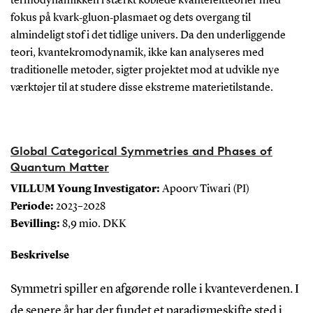
termodynamikken i stærkt koblede kvantefeltteorier med
fokus på kvark‑gluon‑plasmaet og dets overgang til
almindeligt stof i det tidlige univers. Da den underliggende
teori, kvantekromodynamik, ikke kan analyseres med
traditionelle metoder, sigter projektet mod at udvikle nye
værktøjer til at studere disse ekstreme materietilstande.
Global Categorical Symmetries and Phases of
Quantum Matter
VILLUM Young Investigator:
Apoorv Tiwari (PI)
Periode:
2023–2028
Bevilling:
8,9 mio. DKK
Beskrivelse
Symmetri spiller en afgørende rolle i kvanteverdenen. I
de senere år har der fundet et paradigmeskifte sted i