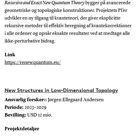
Recursive and Exact New Quantum Theory
bygger på avancerede
geometriske og topologiske konstruktioner. Projektets PI’er
udvikler en ny tilgang til kvanteteori, der giver eksplicitte
rekursive metoder til effektiv beregning af kvantekorrektioner
i alle ordener og opnår eksakte resultater ved at medtage alle
ikke‑perturbative bidrag.
Link
https://renewquantum.eu/
New Structures in Low‑Dimensional Topology
Ansvarlig forsker:
:
Jørgen Ellegaard Andersen
Periode:
2023–2029
Bevilling:
USD 12 mio.
Projektdetaljer