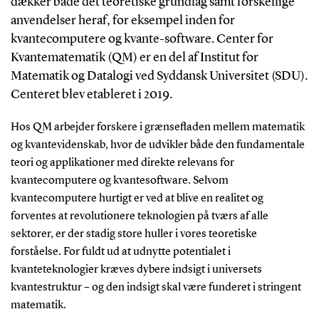
dækker både det teoretiske grundlag samt forskellige
anvendelser heraf, for eksempel inden for
kvantecomputere og kvante-software. Center for
Kvantematematik (QM) er en del af Institut for
Matematik og Datalogi ved Syddansk Universitet (SDU).
Centeret blev etableret i 2019.
Hos QM arbejder forskere i grænsefladen mellem matematik
og kvantevidenskab, hvor de udvikler både den fundamentale
teori og applikationer med direkte relevans for
kvantecomputere og kvantesoftware. Selvom
kvantecomputere hurtigt er ved at blive en realitet og
forventes at revolutionere teknologien på tværs af alle
sektorer, er der stadig store huller i vores teoretiske
forståelse. For fuldt ud at udnytte potentialet i
kvanteteknologier kræves dybere indsigt i universets
kvantestruktur – og den indsigt skal være funderet i stringent
matematik.