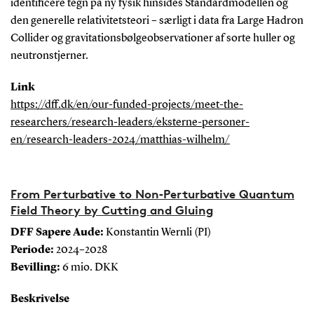
identificere tegn på ny fysik hinsides Standardmodellen og
den generelle relativitetsteori – særligt i data fra Large Hadron
Collider og gravitationsbølgeobservationer af sorte huller og
neutronstjerner.
Link
https://dff.dk/en/our-funded-projects/meet-the-
researchers/research-leaders/eksterne-personer-
en/research-leaders-2024/matthias-wilhelm/
From Perturbative to Non‑Perturbative Quantum
Field Theory by Cutting and Gluing
DFF Sapere Aude:
Konstantin Wernli (PI)
Periode:
2024–2028
Bevilling:
6 mio. DKK
Beskrivelse