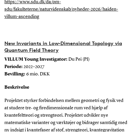
https://www.sdu.dk/da/om-
sdu/fakulteterne/naturvidenskab/nyheder-2026/haiden-
villum-ascending
New Invariants in Low‑Dimensional Topology via
Quantum Field Theory
VILLUM Young Investigator:
Du Pei (PI)
Periode:
2022–2027
Bevilling:
6 mio. DKK
Beskrivelse
Projektet styrker forbindelsen mellem geometri og fysik ved
at studere tre‑ og firedimensionale rum ved hjælp af
kvantefeltteori og strengteori. Projektet udvikler nye
matematiske varianter og værktøjer og bidrager samtidig med
ny indsigt i kvantefaser af stof, strengteori, kvantegravitation