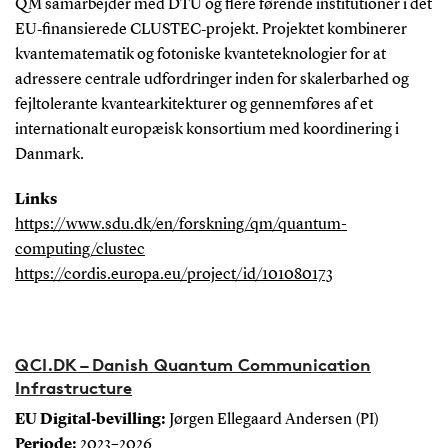
QM samarbejder med DTU og flere førende institutioner i det
EU‑finansierede CLUSTEC‑projekt. Projektet kombinerer
kvantematematik og fotoniske kvanteteknologier for at
adressere centrale udfordringer inden for skalerbarhed og
fejltolerante kvantearkitekturer og gennemføres af et
internationalt europæisk konsortium med koordinering i
Danmark.
Links
https://www.sdu.dk/en/forskning/qm/quantum-
computing/clustec
https://cordis.europa.eu/project/id/101080173
QCI.DK – Danish Quantum Communication
Infrastructure
EU Digital‑bevilling:
Jørgen Ellegaard Andersen (PI)
Periode:
2023–2026