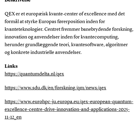
Beskrivelse
QEX er et europæisk kvante‑center of excellence med det
formål at styrke Europas førerposition inden for
kvanteteknologier. Centret fremmer banebrydende forskning,
innovation og anvendelser inden for kvante­computing,
herunder grundlæggende teori, kvante­software, algoritmer
og konkrete industrielle anvendelser.
Links
https://quantumdelta.nl/qex
https://www.sdu.dk/en/forskning/qm/news/qex
https://www.eurohpc-ju.europa.eu/qex-european-quantum-
excellence-centre-drive-innovation-and-applications-2025-
11-12_en