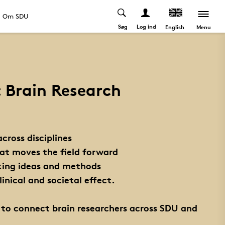
Om SDU
Søg
Log ind
Menu
English
 Brain Research
across disciplines
hat moves the field forward
king ideas and methods
linical and societal effect.
 to connect brain researchers across SDU and