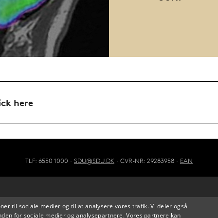
ick here
TLF: 6550 1000 ·
SDU@SDU.DK
· CVR-NR: 29283958 ·
EAN
oner til sociale medier og til at analysere vores trafik. Vi deler også
den for sociale medier og analysepartnere. Vores partnere kan