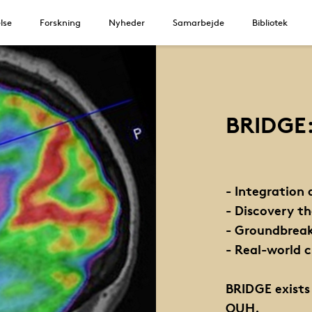
lse
Forskning
Nyheder
Samarbejde
Bibliotek
BRIDGE:
- Integration 
- Discovery t
- Groundbrea
- Real-world c
BRIDGE exists
OUH.