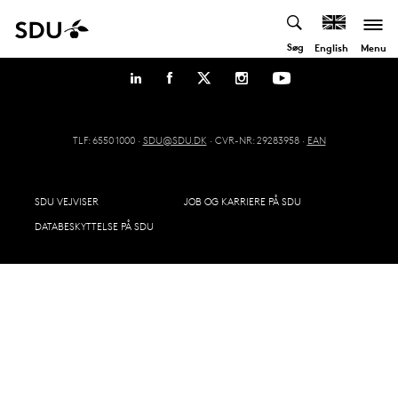
Søg
Menu
English
TLF: 6550 1000 ·
SDU@SDU.DK
· CVR-NR: 29283958 ·
EAN
SDU VEJVISER
JOB OG KARRIERE PÅ SDU
DATABESKYTTELSE PÅ SDU