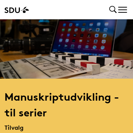
Manuskriptudvikling -
til serier
Tilvalg