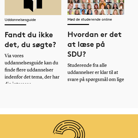
Mød de studerende online
Uddannelsesguide
Hvordan er det
Fandt du ikke
at læse på
det, du søgte?
SDU?
Via vores
uddannelsesguide kan du
Studerende fra alle
finde flere uddannelser
uddannelser er klar til at
indenfor det tema, der har
svare på spørgsmål om lige
din interesse.
præcis deres uddannelse.
Se uddannelsesguiden
Læs mere her