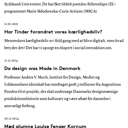
Syddansk Universitet. De har fået tildelt postdoc fellowships i EU-
programmet Marie Skłodowska-Curie Actions (MSCA)
12.02.2025
Har Tinder forandret vores kærlighedsliv?
Menneskers kærlighedsliv er i fuld gang med at blive digitalt, men hvad
betyder det? Det har vi spurgt en ekspert i social interaktion om.
21.12.2024
Da design was Made in Denmark
Professor Anders V. Much, Institut for Design, Medier og
Uddannelsesvidenskab har modtaget godt 3 millioner fra Augustinus
Fonden til et projekt, der skal undersøge Danmarks designmæssige
produktionshistorie som kulturarv og være afsæt for dannelse i
ansvarligt forbrug.
20.12.2024
Mød alumne Louise Fenger Kornum