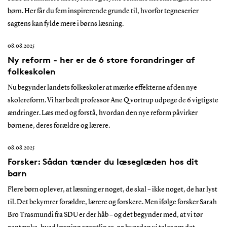
børn. Her får du fem inspirerende grunde til, hvorfor tegneserier
sagtens kan fylde mere i børns læsning.
08.08.2025
Ny reform - her er de 6 store forandringer af
folkeskolen
Nu begynder landets folkeskoler at mærke effekterne af den nye
skolereform. Vi har bedt professor Ane Qvortrup udpege de 6 vigtigste
ændringer. Læs med og forstå, hvordan den nye reform påvirker
børnene, deres forældre og lærere.
08.08.2025
Forsker: Sådan tænder du læseglæden hos dit
barn
Flere børn oplever, at læsning er noget, de skal – ikke noget, de har lyst
til. Det bekymrer forældre, lærere og forskere. Men ifølge forsker Sarah
Bro Trasmundi fra SDU er der håb – og det begynder med, at vi tør