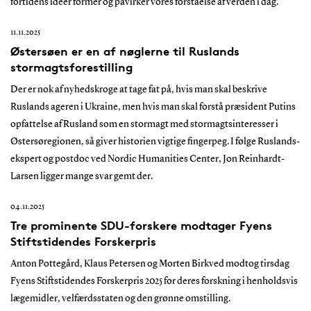
fortidens idéer former og påvirker vores forståelse af verden i dag.
11.11.2025
Østersøen er en af nøglerne til Ruslands
stormagtsforestilling
Der er nok af nyhedskroge at tage fat på, hvis man skal beskrive
Ruslands ageren i Ukraine, men hvis man skal forstå præsident Putins
opfattelse af Rusland som en stormagt med stormagtsinteresser i
Østersøregionen, så giver historien vigtige fingerpeg. I følge Ruslands-
ekspert og postdoc ved Nordic Humanities Center, Jon Reinhardt-
Larsen ligger mange svar gemt der.
04.11.2025
Tre prominente SDU-forskere modtager Fyens
Stiftstidendes Forskerpris
Anton Pottegård, Klaus Petersen og Morten Birkved modtog tirsdag
Fyens Stiftstidendes Forskerpris 2025 for deres forskning i henholdsvis
lægemidler, velfærdsstaten og den grønne omstilling.