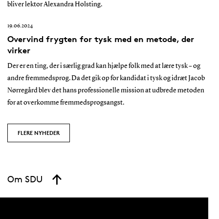
bliver lektor Alexandra Holsting.
19.06.2024
Overvind frygten for tysk med en metode, der
virker
Der er en ting, der i særlig grad kan hjælpe folk med at lære tysk – og
andre fremmedsprog. Da det gik op for kandidat i tysk og idræt Jacob
Nørregård blev det hans professionelle mission at udbrede metoden
for at overkomme fremmedsprogsangst.
FLERE NYHEDER
Om SDU