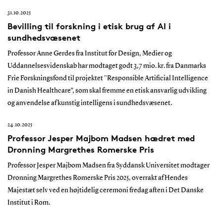
31.10.2025
Bevilling til forskning i etisk brug af AI i
sundhedsvæsenet
Professor Anne Gerdes fra Institut for Design, Medier og
Uddannelsesvidenskab har modtaget godt 3,7 mio. kr. fra Danmarks
Frie Forskningsfond til projektet "Responsible Artificial Intelligence
in Danish Healthcare”, som skal fremme en etisk ansvarlig udvikling
og anvendelse af kunstig intelligens i sundhedsvæsenet.
24.10.2025
Professor Jesper Majbom Madsen hædret med
Dronning Margrethes Romerske Pris
Professor Jesper Majbom Madsen fra Syddansk Universitet modtager
Dronning Margrethes Romerske Pris 2025, overrakt af Hendes
Majestæt selv ved en højtidelig ceremoni fredag aften i Det Danske
Institut i Rom.