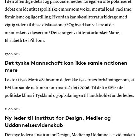
I den offentlige debat og på sociale medier foregår en ofte polariseret
debat om identitetspolitiske emner som woke, mental load, racisme,
feminisme og ligestilling. Hvordan kan skønlitteratur bidrage med
vigtig viden til disse diskussioner? Og hvad kan vi lære af de
mennesker, vi læser om? Det spørger vi litteraturforsker Marie-
Elisabeth Lei Pihl om.
27.06.2024
Det tyske Mannschaft kan ikke samle nationen
mere
Lektor i tysk Moritz Schramm deler ikke tyskernes forhåbninger om, at
EM kan samle nationen som man så det i 2006. Til dette EM er det
politiske klima i Tyskland og opbakningen til landsholdet anderledes.
21.06.2024
Ny leder til Institut for Design, Medier og
Uddannelsesvidenskab
Den nye leder af Institut for Design, Medier og Uddannelsesvidenskab