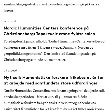
samfundsfag og udvikle et nyt dannelsesbegreb som går på tværs af
fagene.
22.01.2026
Nordic Humanities Centers konference på
Christiansborg: Topaktuelt emne fyldte salen
Torsdag den 15. januar afholdt Nordic Humanities Center en velbesøgt
konference med titlen ”I krigens skygge: Danmark, Norden og
geopolitikkens genkomst". Den fandt sted i Landstingssalen på
Christiansborg og samlede 170 mennesker.
08.01.2026
Nyt call: Humanistiske forskere frikøbes et år for
at arbejde med samfundets store udfordringer
Nordic Humanities Center åbner nu for ansøgninger til det fjerde call,
der dækker perioden 1. februar 2027 til 31. januar 2028. Seks
humanistiske forskere fra Syddansk Universitet og Københavns
Universitet får mulighed for i et år at fordybe sig i et fælles projekt og – i