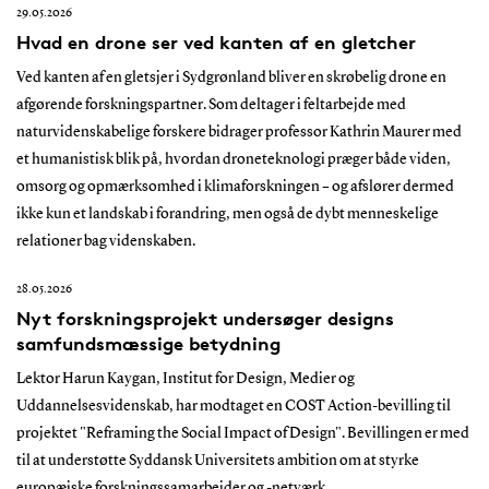
29.05.2026
Hvad en drone ser ved kanten af en gletcher
Ved kanten af en gletsjer i Sydgrønland bliver en skrøbelig drone en
afgørende forskningspartner. Som deltager i feltarbejde med
naturvidenskabelige forskere bidrager professor Kathrin Maurer med
et humanistisk blik på, hvordan droneteknologi præger både viden,
omsorg og opmærksomhed i klimaforskningen – og afslører dermed
ikke kun et landskab i forandring, men også de dybt menneskelige
relationer bag videnskaben.
28.05.2026
Nyt forskningsprojekt undersøger designs
samfundsmæssige betydning
Lektor Harun Kaygan, Institut for Design, Medier og
Uddannelsesvidenskab, har modtaget en COST Action-bevilling til
projektet "Reframing the Social Impact of Design". Bevillingen er med
til at understøtte Syddansk Universitets ambition om at styrke
europæiske forskningssamarbejder og -netværk.