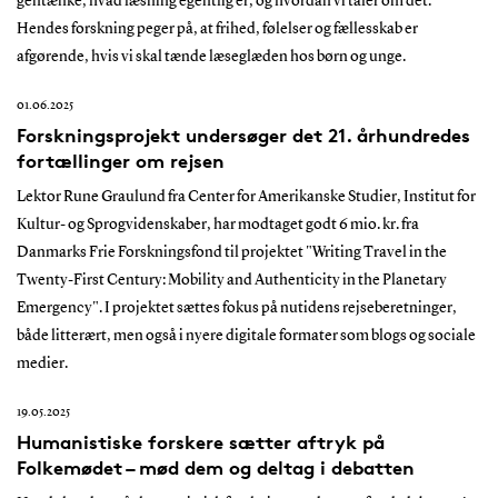
gentænke, hvad læsning egentlig er, og hvordan vi taler om det.
Hendes forskning peger på, at frihed, følelser og fællesskab er
afgørende, hvis vi skal tænde læseglæden hos børn og unge.
01.06.2025
Forskningsprojekt undersøger det 21. århundredes
fortællinger om rejsen
Lektor Rune Graulund fra Center for Amerikanske Studier, Institut for
Kultur- og Sprogvidenskaber, har modtaget godt 6 mio. kr. fra
Danmarks Frie Forskningsfond til projektet "Writing Travel in the
Twenty-First Century: Mobility and Authenticity in the Planetary
Emergency". I projektet sættes fokus på nutidens rejseberetninger,
både litterært, men også i nyere digitale formater som blogs og sociale
medier.
19.05.2025
Humanistiske forskere sætter aftryk på
Folkemødet – mød dem og deltag i debatten