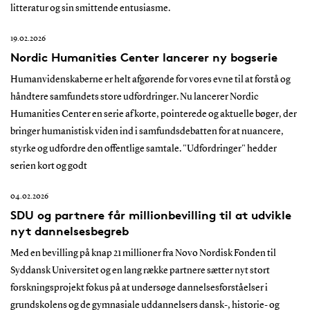
litteratur og sin smittende entusiasme.
19.02.2026
Nordic Humanities Center lancerer ny bogserie
Humanvidenskaberne er helt afgørende for vores evne til at forstå og
håndtere samfundets store udfordringer. Nu lancerer Nordic
Humanities Center en serie af korte, pointerede og aktuelle bøger, der
bringer humanistisk viden ind i samfundsdebatten for at nuancere,
styrke og udfordre den offentlige samtale. "Udfordringer" hedder
serien kort og godt
04.02.2026
SDU og partnere får millionbevilling til at udvikle
nyt dannelsesbegreb
Med en bevilling på knap 21 millioner fra Novo Nordisk Fonden til
Syddansk Universitet og en lang række partnere sætter nyt stort
forskningsprojekt fokus på at undersøge dannelsesforståelser i
grundskolens og de gymnasiale uddannelsers dansk-, historie- og