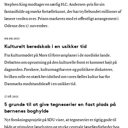
Stephen King modtager en særlig H.C. Andersen-pris for sin
fantasifulde og mørke fortællekunst, der har tryllebundet millioner af
læsere verden over. Prisen markeres med et offentligt arrangement i
Odense den 17. november.
09.09.2025
Kulturelt beredskab i en usikker tid
Fra Kulturmødet på Mors til forsvarsplaner i de nordiske lande.
Debatten om oprustning på den kulturelle front er kommet højt på
dagsorden. Forskere, kulturmagthavere og politikere diskuterer,
hvilken rolle en stærk bevidsthed om vores fælles kultur har for
Danmarks modstandskraft i en usikker tid.
27.08.2025
5 grunde til at give tegneserier en fast plads på
børnenes boghylde
Nyt forskningsprojekt på SDU viser, at tegneserier er rigtig gode til
både at stimulere læselysten og styrke centrale læsefærdigheder hos