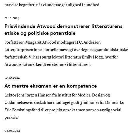
præcise begreber, når vi undersøger ulighed i sundhed.
22.10.2024
Prisvindende Atwood demonstrerer litteraturens
etiske og politiske potentiale
Forfatteren Margaret Atwood modtager H.C. Andersen
Litteraturprisen for sit fortællemæssigt overlegne og samfundskritiske
forfatterskab. Vi har spurgt lektor i litteratur Emily Hogg, hvorfor
Atwood er så anerkendt en stemme i litteraturen.
10.10.2024
At mestre eksamen er en kompetence
Lektor Jens Jørgen Hansen fra Institut for Medier, Design og
Uddannelsesvidenskab har modtaget godt 3 millioner fra Danmarks
Frie Forskningsfond til et projekt om eksamen som en særlig social
praksis.
02.10.2024