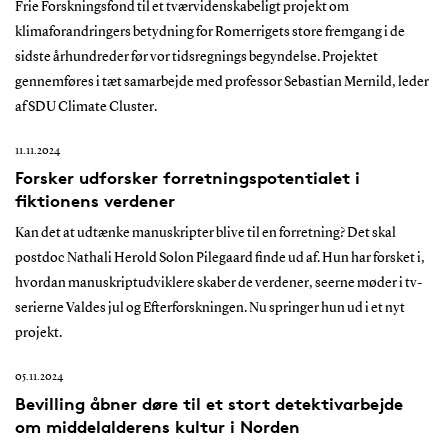
Frie Forskningsfond til et tværvidenskabeligt projekt om
klimaforandringers betydning for Romerrigets store fremgang i de
sidste århundreder før vor tidsregnings begyndelse. Projektet
gennemføres i tæt samarbejde med professor Sebastian Mernild, leder
af SDU Climate Cluster.
11.11.2024
Forsker udforsker forretningspotentialet i
fiktionens verdener
Kan det at udtænke manuskripter blive til en forretning? Det skal
postdoc Nathali Herold Solon Pilegaard finde ud af. Hun har forsket i,
hvordan manuskriptudviklere skaber de verdener, seerne møder i tv-
serierne Valdes jul og Efterforskningen. Nu springer hun ud i et nyt
projekt.
05.11.2024
Bevilling åbner døre til et stort detektivarbejde
om middelalderens kultur i Norden