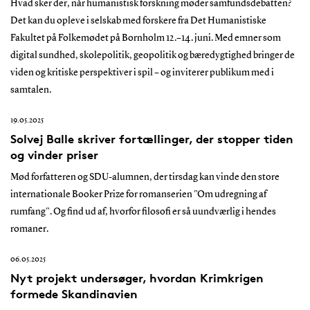
Hvad sker der, når humanistisk forskning møder samfundsdebatten?
Det kan du opleve i selskab med forskere fra Det Humanistiske
Fakultet på Folkemødet på Bornholm 12.–14. juni. Med emner som
digital sundhed, skolepolitik, geopolitik og bæredygtighed bringer de
viden og kritiske perspektiver i spil – og inviterer publikum med i
samtalen.
19.05.2025
Solvej Balle skriver fortællinger, der stopper tiden
og vinder priser
Mød forfatteren og SDU-alumnen, der tirsdag kan vinde den store
internationale Booker Prize for romanserien "Om udregning af
rumfang". Og find ud af, hvorfor filosofi er så uundværlig i hendes
romaner.
06.05.2025
Nyt projekt undersøger, hvordan Krimkrigen
formede Skandinavien