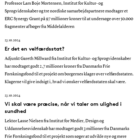
Professor Lars Boje Mortensen, Institut for Kultur- og
Sprogvidenskaber og tre nordiske samarbejdspartnere modtager et
ERC Synergy Grant på 97 millioner kroner til at undersøge over 50.000
fragmenter af bøger fra Middelalderen
23.10.2024
Er det en velfærdsstat?
Adjunkt Gareth Millward fra Institut for Kultur- og Sprogvidenskaber
har modtaget godt 2,7 millioner kroner fra Danmarks Frie
Forskningsfond til et projekt om borgernes klager over velfærdsstaten.
Klagerne vil give indsigt i, hvad vi ønsker velfærdsstaten skal være.
23.10.2024
Vi skal være præcise, når vi taler om ulighed i
sundhed
Lektor Lasse Nielsen fra Institut for Medier, Design og
Uddannelsesvidenskab har modtaget godt 3 millioner fra Danmarks
Frie Forskningsfond til et projekt som søger at udvikle nye og mere