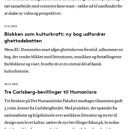
tæt samarbejde med centerets faste team – række ud til samfundet for
at skabe ny viden og perspektiver.
17.12.2025
Blokken som kulturkraft: ny bog udfordrer
ghettodebatten
Mens EU-Domstolen snart afgør ghettolovens fremtid, udkommer en
bog, der vender blikket mod litteraturen, musikken og fortællingerne
fra blokkene og viser, hvorfor de er en central del af dansk
kulturhistorie.
10.12.2025
Tre Carlsberg-bevillinger til Humaniora
Tre forskere på Det Humanistiske Fakultet modtager tilsammen godt
3,5 mio. kroner fra Carlsbergfondet. Med projekter, der spænder fra
nationalisme og krigshistorie over antikkens litteratur og myter til
design som levet kultur, sætter de nye bevillinger fokus på, hvordan