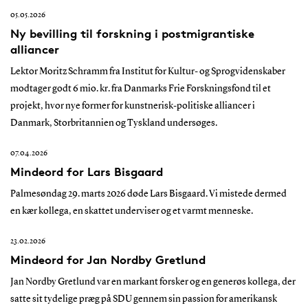
05.05.2026
Ny bevilling til forskning i postmigrantiske
alliancer
Lektor Moritz Schramm fra Institut for Kultur- og Sprogvidenskaber
modtager godt 6 mio. kr. fra Danmarks Frie Forskningsfond til et
projekt, hvor nye former for kunstnerisk-politiske alliancer i
Danmark, Storbritannien og Tyskland undersøges.
07.04.2026
Mindeord for Lars Bisgaard
Palmesøndag 29. marts 2026 døde Lars Bisgaard. Vi mistede dermed
en kær kollega, en skattet underviser og et varmt menneske.
23.02.2026
Mindeord for Jan Nordby Gretlund
Jan Nordby Gretlund var en markant forsker og en generøs kollega, der
satte sit tydelige præg på SDU gennem sin passion for amerikansk