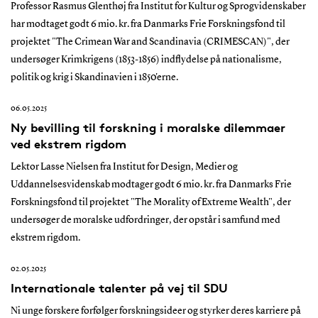
Professor Rasmus Glenthøj fra Institut for Kultur og Sprogvidenskaber
har modtaget godt 6 mio. kr. fra Danmarks Frie Forskningsfond til
projektet "The Crimean War and Scandinavia (CRIMESCAN)", der
undersøger Krimkrigens (1853-1856) indflydelse på nationalisme,
politik og krig i Skandinavien i 1850'erne.
06.05.2025
Ny bevilling til forskning i moralske dilemmaer
ved ekstrem rigdom
Lektor Lasse Nielsen fra Institut for Design, Medier og
Uddannelsesvidenskab modtager godt 6 mio. kr. fra Danmarks Frie
Forskningsfond til projektet "The Morality of Extreme Wealth", der
undersøger de moralske udfordringer, der opstår i samfund med
ekstrem rigdom.
02.05.2025
Internationale talenter på vej til SDU
Ni unge forskere forfølger forskningsideer og styrker deres karriere på