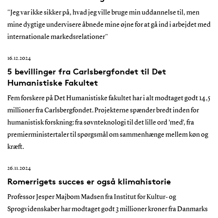
"Jeg var ikke sikker på, hvad jeg ville bruge min uddannelse til, men
mine dygtige undervisere åbnede mine øjne for at gå ind i arbejdet med
internationale markedsrelationer"
16.12.2024
5 bevillinger fra Carlsbergfondet til Det
Humanistiske Fakultet
Fem forskere på Det Humanistiske fakultet har i alt modtaget godt 14,5
millioner fra Carlsbergfondet. Projekterne spænder bredt inden for
humanistisk forskning: fra søvnteknologi til det lille ord ’med’, fra
premierministertaler til spørgsmål om sammenhænge mellem køn og
kræft.
26.11.2024
Romerrigets succes er også klimahistorie
Professor Jesper Majbom Madsen fra Institut for Kultur- og
Sprogvidenskaber har modtaget godt 3 millioner kroner fra Danmarks