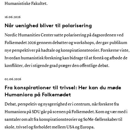
Humanistiske Fakultet.
16.06.2026
Når uenighed bliver til polarisering
Nordic Humanities Center satte polarisering på dagsordenen ved
Folkemødet 2026 gennem debatter og workshops, der gav publikum
nye perspektiver på hadtale og konspirationsteorier. Forskerne viste,
hvordan humanistisk forskning kan bidrage til at forstå og afbøde de
konflikter, der i stigende grad præger den offentlige debat.
02.06.2026
Fra konspirationer til trivsel: Her kan du møde
Humaniora på Folkemødet
Debat, perspektiv og nysgerrighed er i centrum, når forskere fra
Humaniora på SDU går på scenen på Folkemødet. Kom og vær med i
samtaler om alt fra konspirationsteorier og SoMe-fællesskaber til
skole, trivsel og forholdet mellem USA og Europa.