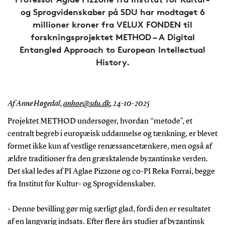
og Sprogvidenskaber på SDU har modtaget 6
millioner kroner fra VELUX FONDEN til
forskningsprojektet METHOD – A Digital
Entangled Approach to European Intellectual
History.
Af Anne Høgedal,
anhoe@sdu.dk
,
24-10-2025
Projektet METHOD undersøger, hvordan “metode”, et
centralt begreb i europæisk uddannelse og tænkning, er blevet
formet ikke kun af vestlige renæssancetænkere, men også af
ældre traditioner fra den græsktalende byzantinske verden.
Det skal ledes af PI Aglae Pizzone og co-PI Reka Forrai, begge
fra Institut for Kultur- og Sprogvidenskaber.
- Denne bevilling gør mig særligt glad, fordi den er resultatet
af en langvarig indsats. Efter flere års studier af byzantinsk