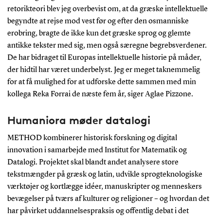
retorikteori blev jeg overbevist om, at da græske intellektuelle
begyndte at rejse mod vest før og efter den osmanniske
erobring, bragte de ikke kun det græske sprog og glemte
antikke tekster med sig, men også særegne begrebsverdener.
De har bidraget til Europas intellektuelle historie på måder,
der hidtil har været underbelyst. Jeg er meget taknemmelig
for at få mulighed for at udforske dette sammen med min
kollega Reka Forrai de næste fem år, siger Aglae Pizzone.
Humaniora møder datalogi
METHOD kombinerer historisk forskning og digital
innovation i samarbejde med Institut for Matematik og
Datalogi. Projektet skal blandt andet analysere store
tekstmængder på græsk og latin, udvikle sprogteknologiske
værktøjer og kortlægge idéer, manuskripter og menneskers
bevægelser på tværs af kulturer og religioner – og hvordan det
har påvirket uddannelsespraksis og offentlig debat i det