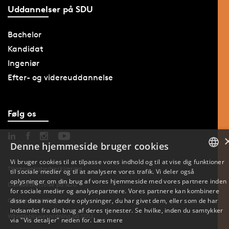
Uddannelser på SDU
Bachelor
Kandidat
Ingeniør
Efter- og videreuddannelse
Følg os
Denne hjemmeside bruger cookies
Vi bruger cookies til at tilpasse vores indhold og til at vise dig funktioner
Tilgængelighedserklæring
til sociale medier og til at analysere vores trafik. Vi deler også
DANISH
oplysninger om din brug af vores hjemmeside med vores partnere inden
Databeskyttelse på SDU
for sociale medier og analysepartnere. Vores partnere kan kombinere
ENGLISH
disse data med andre oplysninger, du har givet dem, eller som de har
Cookie-indstillinger
indsamlet fra din brug af deres tjenester. Se hvilke, inden du samtykker
Whistleblowerordning på SDU
DANISH
via "Vis detaljer" neden for.
Læs mere