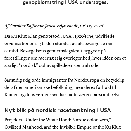
genopblomstring i USA undersøges.
Af Caroline Zoffmann Jessen,
czj@sdu.dk
,
06-05-2026
Da Ku Klux Klan genopstod i USA i 1920’erne, udviklede
organisationen sig til den største sociale bevægelse i sin
samtid. Bevægelsens gennemslagskraft byggede på
forestillinger om racemæssig overlegenhed, hvor idéen om et
særligt “nordisk” ophav spillede en central rolle.
Samtidig udgjorde immigranter fra Nordeuropa en betydelig
del af den amerikanske befolkning, men deres forhold til
Klanen og dens verdenssyn har hidtil været sparsomt belyst.
Nyt blik på nordisk racetænkning i USA
Projektet "Under the White Hood: Nordic colonizers,”
Civilized Manhood, and the Invisible Empire of the Ku Klux