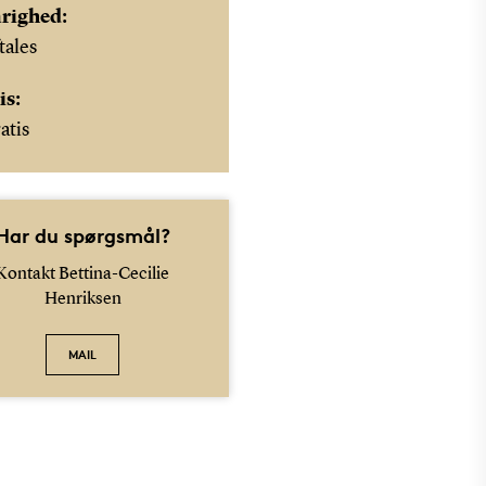
righed:
tales
is:
atis
Har du spørgsmål?
Kontakt Bettina-Cecilie
Henriksen
MAIL