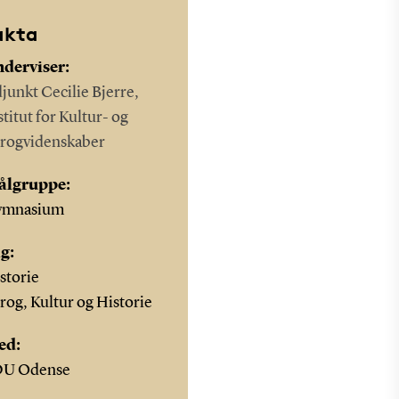
akta
derviser:
junkt Cecilie Bjerre,
stitut for Kultur- og
rogvidenskaber
ålgruppe:
ymnasium
g:
storie
rog, Kultur og Historie
ed:
DU Odense