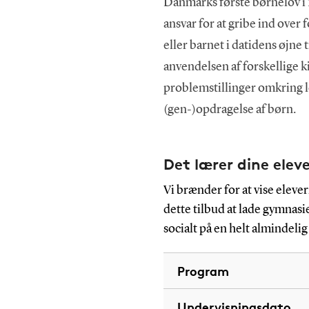
Danmarks første børnelov 
ansvar for at gribe ind over 
eller barnet i datidens øjne
anvendelsen af forskellige k
problemstillinger omkring 
(gen-)opdragelse af børn.
Det lærer dine elev
Vi brænder for at vise elev
dette tilbud at lade gymnas
socialt på en helt almindelig
Program
Undervisningsdato