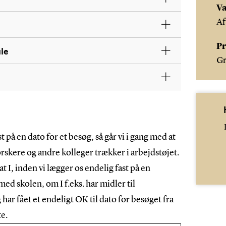
Va
Af
Pr
le
Gr
t på en dato for et besøg, så går vi i gang med at
rskere og andre kolleger trækker i arbejdstøjet.
at I, inden vi lægger os endelig fast på en
 med skolen, om I f.eks. har midler til
har fået et endeligt OK til dato for besøget fra
te.