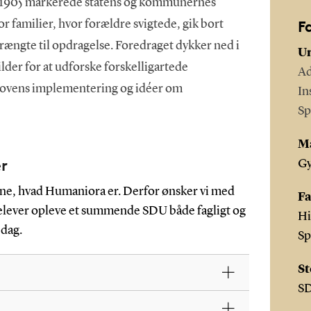
i 1905 markerede statens og kommunernes
F
for familier, hvor forældre svigtede, gik bort
 trængte til opdragelse. Foredraget dykker ned i
Un
ilder for at udforske forskelligartede
Ad
lovens implementering og idéer om
In
Sp
M
er
G
erne, hvad Humaniora er. Derfor ønsker vi med
Fa
ielever opleve et summende SDU både fagligt og
Hi
 dag.
Sp
St
S