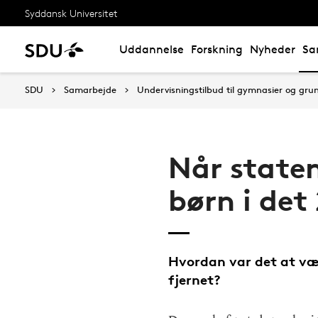
Syddansk Universitet
Uddannelse
Forskning
Nyheder
Sa
SDU
Samarbejde
Undervisningstilbud til gymnasier og gru
Når staten
børn i det
Hvordan var det at vær
fjernet?