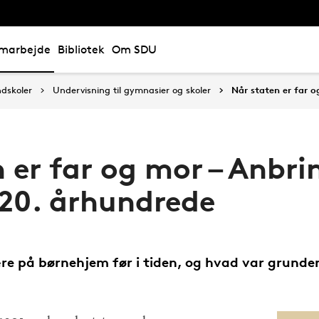
marbejde
Bibliotek
Om SDU
ndskoler
Undervisning til gymnasier og skoler
Når staten er far o
 er far og mor – Anbri
 20. århundrede
e på børnehjem før i tiden, og hvad var grunden