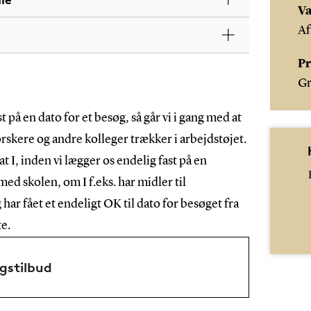
Va
Af
Pr
Gr
t på en dato for et besøg, så går vi i gang med at
rskere og andre kolleger trækker i arbejdstøjet.
at I, inden vi lægger os endelig fast på en
 med skolen, om I f.eks. har midler til
har fået et endeligt OK til dato for besøget fra
te.
gstilbud