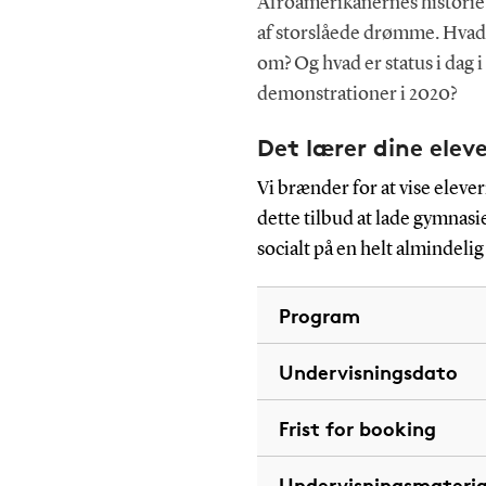
Afroamerikanernes historie 
af storslåede drømme. Hvad 
om? Og hvad er status i dag 
demonstrationer i 2020?
Det lærer dine elev
Vi brænder for at vise elev
dette tilbud at lade gymnas
socialt på en helt almindelig
Program
Undervisningsdato
Frist for booking
Undervisningsmateria