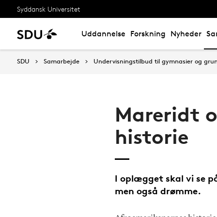
Syddansk Universitet
Uddannelse
Forskning
Nyheder
Sa
SDU
Samarbejde
Undervisningstilbud til gymnasier og gru
Mareridt 
historie
I oplægget skal vi se p
men også drømme.