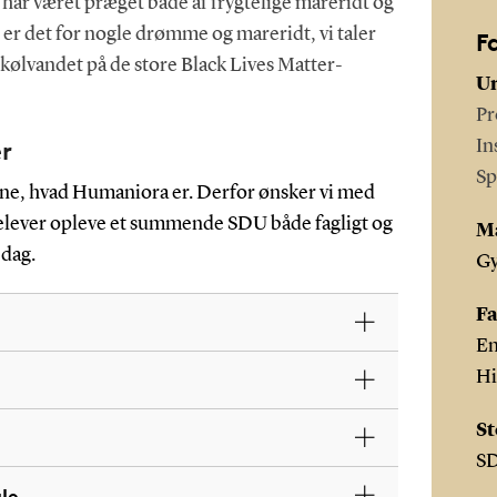
har været præget både af frygtelige mareridt og
er det for nogle drømme og mareridt, vi taler
F
i kølvandet på de store Black Lives Matter-
Un
Pr
In
er
Sp
erne, hvad Humaniora er. Derfor ønsker vi med
ielever opleve et summende SDU både fagligt og
M
 dag.
G
Fa
En
Hi
St
S
le