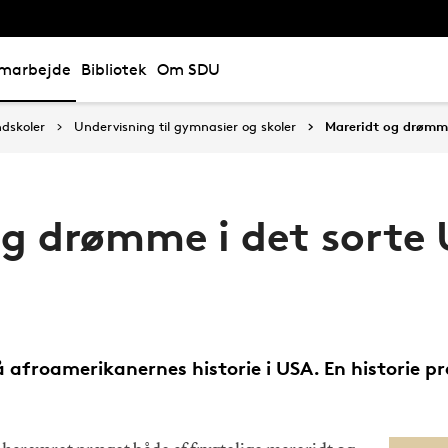
marbejde
Bibliotek
Om SDU
ndskoler
Undervisning til gymnasier og skoler
Mareridt og drømme
og drømme i det sorte
å afroamerikanernes historie i USA. En historie p