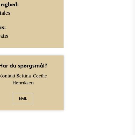
righed:
tales
is:
atis
Har du spørgsmål?
Kontakt Bettina-Cecilie
Henriksen
MAIL