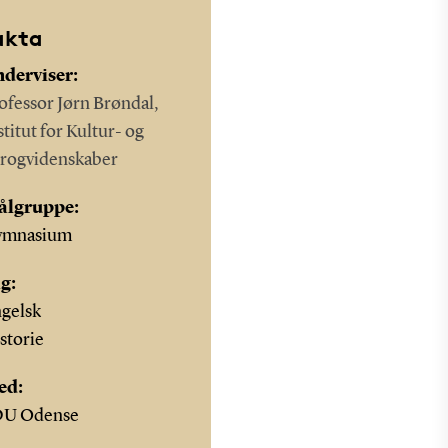
akta
derviser:
ofessor Jørn Brøndal,
stitut for Kultur- og
rogvidenskaber
ålgruppe:
ymnasium
g:
gelsk
storie
ed:
DU Odense