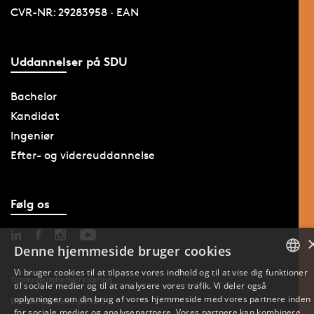
CVR-NR: 29283958 · EAN
Uddannelser på SDU
Bachelor
Kandidat
Ingeniør
Efter- og videreuddannelse
Følg os
Denne hjemmeside bruger cookies
Vi bruger cookies til at tilpasse vores indhold og til at vise dig funktioner
Tilgængelighedserklæring
til sociale medier og til at analysere vores trafik. Vi deler også
DANISH
oplysninger om din brug af vores hjemmeside med vores partnere inden
Databeskyttelse på SDU
for sociale medier og analysepartnere. Vores partnere kan kombinere