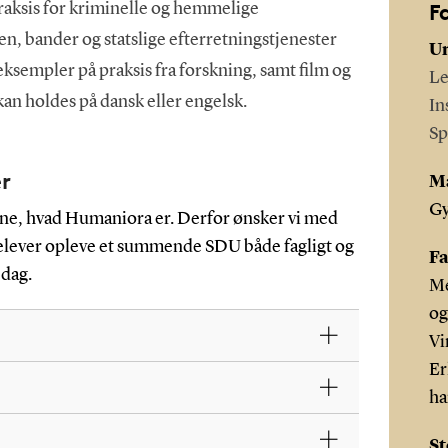
F
aksis for kriminelle og hemmelige
n, bander og statslige efterretningstjenester
Un
sempler på praksis fra forskning, samt film og
Le
an holdes på dansk eller engelsk.
In
Sp
er
M
G
erne, hvad Humaniora er. Derfor ønsker vi med
ielever opleve et summende SDU både fagligt og
Fa
 dag.
Me
og
Vi
Er
ha
St