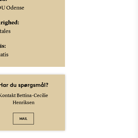
DU Odense
righed:
tales
is:
atis
Har du spørgsmål?
Kontakt Bettina-Cecilie
Henriksen
MAIL