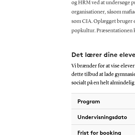
og HRM ved at undersøge pr
organisationer, såsom mafiae
som CIA. Oplægget bruger ek
popkultur. Præsentationen k
Det lærer dine elev
Vi brænder for at vise elev
dette tilbud at lade gymnas
socialt på en helt almindelig
Program
Undervisningsdato
Frist for booking