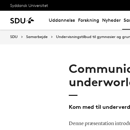
Syddansk Universitet
Uddannelse
Forskning
Nyheder
Sa
SDU
Samarbejde
Undervisningstilbud til gymnasier og gru
Communic
underworl
Kom med til underver
Denne præsentation introd