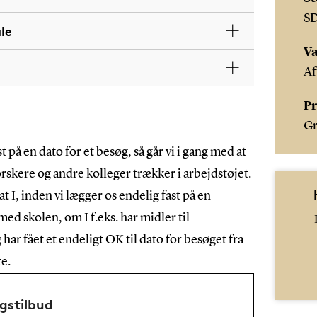
S
le
Va
Af
Pr
Gr
t på en dato for et besøg, så går vi i gang med at
rskere og andre kolleger trækker i arbejdstøjet.
at I, inden vi lægger os endelig fast på en
 med skolen, om I f.eks. har midler til
har fået et endeligt OK til dato for besøget fra
te.
gstilbud