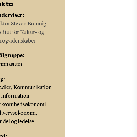
akta
derviser:
ktor Steven Breunig,
stitut for Kultur- og
rogvidenskaber
ålgruppe:
ymnasium
g:
dier, Kommunikation
 Information
rksomhedsøkonomi
hvervsøkonomi,
ndel og ledelse
ed: