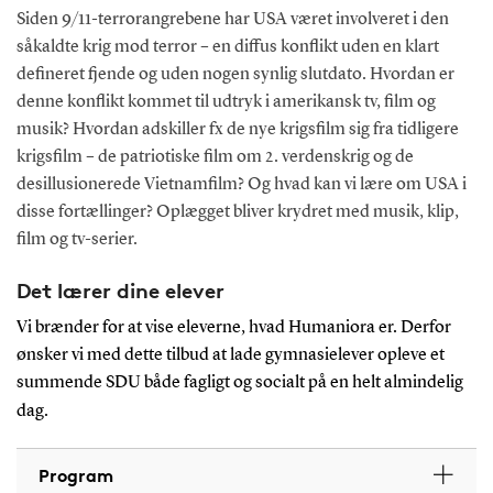
Siden 9/11-terrorangrebene har USA været involveret i den
såkaldte krig mod terror – en diffus konflikt uden en klart
defineret fjende og uden nogen synlig slutdato. Hvordan er
denne konflikt kommet til udtryk i amerikansk tv, film og
musik? Hvordan adskiller fx de nye krigsfilm sig fra tidligere
krigsfilm – de patriotiske film om 2. verdenskrig og de
desillusionerede Vietnamfilm? Og hvad kan vi lære om USA i
disse fortællinger? Oplægget bliver krydret med musik, klip,
film og tv-serier.
Det lærer dine elever
Vi brænder for at vise eleverne, hvad Humaniora er. Derfor
ønsker vi med dette tilbud at lade gymnasielever opleve et
summende SDU både fagligt og socialt på en helt almindelig
dag.
Program