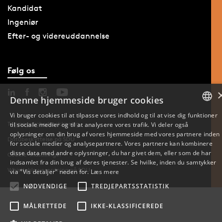
Kandidat
Ingeniør
Efter- og videreuddannelse
Følg os
Denne hjemmeside bruger cookies
Vi bruger cookies til at tilpasse vores indhold og til at vise dig funktioner
Tilgængelighedserklæring
til sociale medier og til at analysere vores trafik. Vi deler også
DANISH
oplysninger om din brug af vores hjemmeside med vores partnere inden
Databeskyttelse på SDU
for sociale medier og analysepartnere. Vores partnere kan kombinere
ENGLISH
disse data med andre oplysninger, du har givet dem, eller som de har
Cookie-indstillinger
indsamlet fra din brug af deres tjenester. Se hvilke, inden du samtykker
DANISH
Whistleblowerordning på SDU
via "Vis detaljer" neden for.
Læs mere
NØDVENDIGE
TREDJEPARTSSTATISTIK
MÅLRETTEDE
IKKE-KLASSIFICEREDE