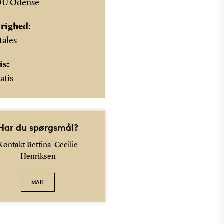
DU Odense
righed:
tales
is:
atis
Har du spørgsmål?
Kontakt Bettina-Cecilie
Henriksen
MAIL