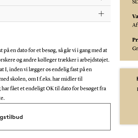
S
Va
Af
Pr
Gr
t på en dato for et besøg, så går vi i gang med at
rskere og andre kolleger trækker i arbejdstøjet.
at I, inden vi lægger os endelig fast på en
 med skolen, om I f.eks. har midler til
har fået et endeligt OK til dato for besøget fra
te.
gstilbud