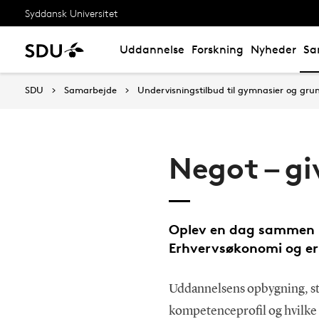
Syddansk Universitet
Uddannelse
Forskning
Nyheder
Sa
SDU
Samarbejde
Undervisningstilbud til gymnasier og gru
Negot – gi
Oplev en dag sammen m
Erhvervsøkonomi og er
Uddannelsens opbygning, st
kompetenceprofil og hvilke 