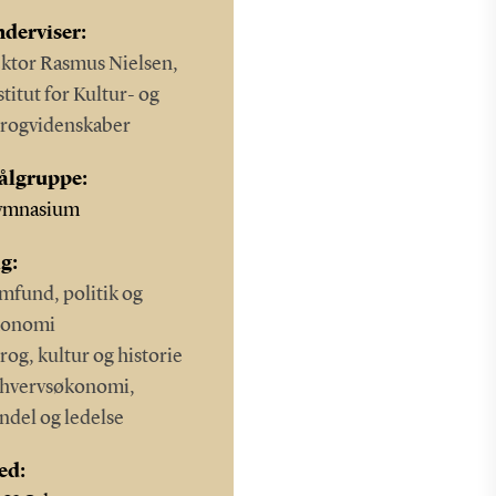
derviser:
ktor Rasmus Nielsen,
stitut for Kultur- og
rogvidenskaber
ålgruppe:
ymnasium
g:
mfund, politik og
konomi
rog, kultur og historie
hvervsøkonomi,
ndel og ledelse
ed: