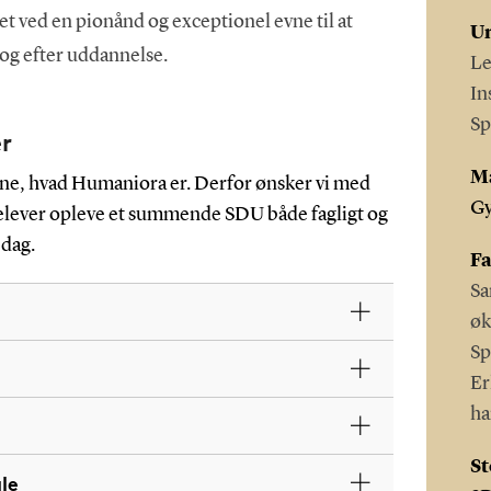
t ved en pionånd og exceptionel evne til at
Un
og efter uddannelse.
Le
In
Sp
er
M
erne, hvad Humaniora er. Derfor ønsker vi med
G
ielever opleve et summende SDU både fagligt og
 dag.
Fa
Sa
ø
Sp
Er
ha
St
le