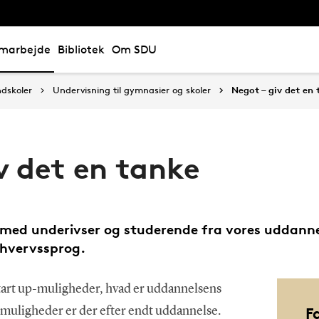
marbejde
Bibliotek
Om SDU
ndskoler
Undervisning til gymnasier og skoler
Negot – giv det en
v det en tanke
ed underivser og studerende fra vores uddannel
hvervssprog.
art up-muligheder, hvad er uddannelsens
F
muligheder er der efter endt uddannelse.