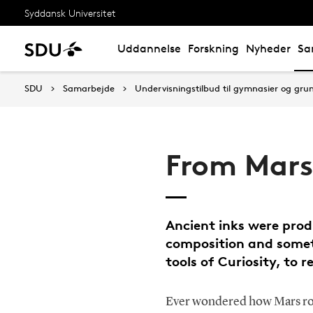
Syddansk Universitet
Uddannelse
Forskning
Nyheder
Sa
SDU
Samarbejde
Undervisningstilbud til gymnasier og gru
From Mars 
Ancient inks were prod
composition and somet
tools of Curiosity, to 
Ever wondered how Mars rov