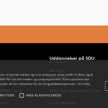
Uddannelser på SDU
Bachelor
oner til sociale medier og til at analysere vores trafik. Vi deler også
og centre
Kandidat
den for sociale medier og analysepartnere. Vores partnere kan
nger
Ingeniør
 som de har indsamlet fra din brug af deres tjenester. Se hvilke,
83958 · EAN
Efter- og videreuddannelse
RETTEDE
IKKE-KLASSIFICEREDE
 på SDU
Cookie-indstillinger