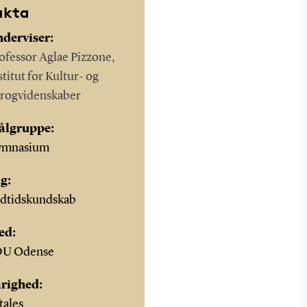
akta
derviser:
ofessor Aglae Pizzone,
stitut for Kultur- og
rogvidenskaber
ålgruppe:
ymnasium
g:
dtidskundskab
ed:
DU Odense
righed:
tales