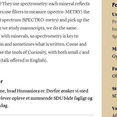
F
? They use spectrometry: each mineral reflects
vers use filters to measure (spectro-METRY) the
Un
ght spectrum (SPECTRO-metry) and pick up the
Pr
 we study manuscripts, we do the same.
In
with minerals, so spectrometry is key to
Sp
on and sometimes what is written. Come and
M
e the tools of Curiosity, with both small c and
G
(talk offered in English).
Fa
Ol
er
St
erne, hvad Humaniora er. Derfor ønsker vi med
S
ielever opleve et summende SDU både fagligt og
 dag.
Va
Af