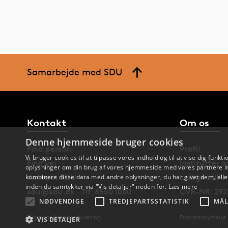
Samarbejde med SDU
Kontakt
Om os
Denne hjemmeside bruger cookies
Find person
Profil
Vi bruger cookies til at tilpasse vores indhold og til at vise dig funkti
Find vej
Institutter 
oplysninger om din brug af vores hjemmeside med vores partnere in
Kontakt SDU
Ledige stilli
kombinere disse data med andre oplysninger, du har givet dem, eller
inden du samtykker via "Vis detaljer" neden for.
Læs mere
sdu@sdu.dk · Tlf: 6550 1000
CVR-NR: 292
NØDVENDIGE
TREDJEPARTSSTATISTIK
MÅL
Tilgængelighedserklæring
Databeskyttelse
VIS DETALJER