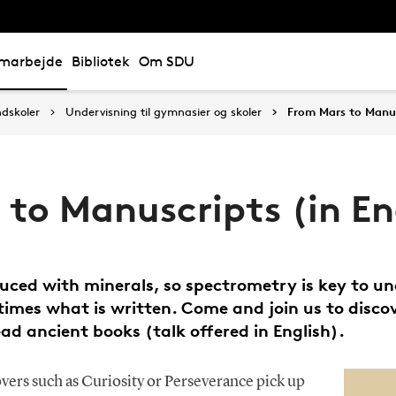
marbejde
Bibliotek
Om SDU
ndskoler
Undervisning til gymnasier og skoler
From Mars to Manus
to Manuscripts (in En
uced with minerals, so spectrometry is key to un
imes what is written. Come and join us to disco
read ancient books (talk offered in English).
ers such as Curiosity or Perseverance pick up