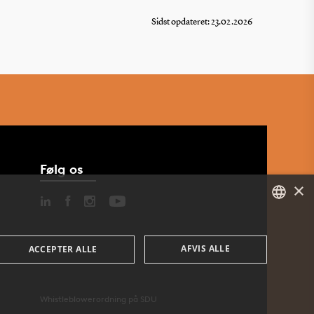
Sidst opdateret: 23.02.2026
Følg os
×
DANISH
AFVIS ALLE
ACCEPTER ALLE
ENGLISH
DANISH
Whistleblowerordning på SDU