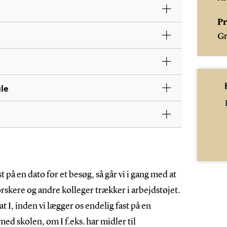
Pr
Gr
le
t på en dato for et besøg, så går vi i gang med at
rskere og andre kolleger trækker i arbejdstøjet.
at I, inden vi lægger os endelig fast på en
 med skolen, om I f.eks. har midler til