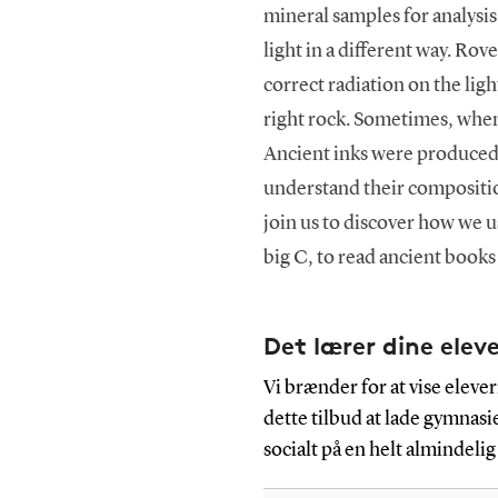
mineral samples for analysis
light in a different way. Ro
correct radiation on the li
right rock. Sometimes, when
Ancient inks were produced 
understand their compositi
join us to discover how we us
big C, to read ancient books 
Det lærer dine elev
Vi brænder for at vise elev
dette tilbud at lade gymnas
socialt på en helt almindelig