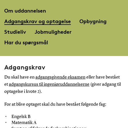
Om uddannelsen
Adgangskrav og optagelse
Opbygning
Studieliv
Jobmuligheder
Har du spørgsmål
Adgangskrav
Du skal have en
adgangsgivende eksamen
eller have bestået
et
adgangskursus til ingeniøruddannelserne
(giver adgang til
optagelse i kvote 2).
For at blive optaget skal du have bestået følgende fag:
Engelsk B
Matematik A