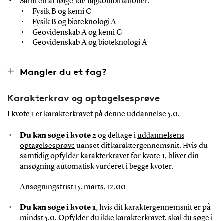
Samt en af følgende fagkombinationer:
Fysik B og kemi C
Fysik B og bioteknologi A
Geovidenskab A og kemi C
Geovidenskab A og bioteknologi A
Mangler du et fag?
Karakterkrav og optagelsesprøve
I kvote 1 er karakterkravet på denne uddannelse 5,0.
Du kan søge i kvote 2
og deltage i
uddannelsens
optagelsesprøve
uanset dit karaktergennemsnit. Hvis du
samtidig opfylder karakterkravet for kvote 1, bliver din
ansøgning automatisk vurderet i begge kvoter.
Ansøgningsfrist 15. marts, 12.00
Du kan søge i kvote 1
, hvis dit karaktergennemsnit er på
mindst 5,0. Opfylder du ikke karakterkravet, skal du søge i