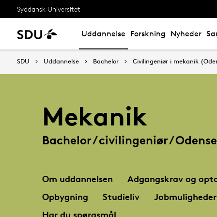
Syddansk Universitet
Uddannelse
Forskning
Nyheder
Sa
SDU
Uddannelse
Bachelor
Civilingeniør i mekanik (Ode
Mekanik
Bachelor / civilingeniør / Odense
Om uddannelsen
Adgangskrav og opta
Opbygning
Studieliv
Jobmuligheder
Har du spørgsmål