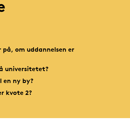
e
er på, om uddannelsen er
å universitetet?
il en ny by?
er kvote 2?