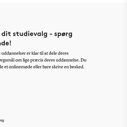
 dit studievalg - spørg
nde!
uddannelser er klar til at dele deres
pørgsmål om lige præcis deres uddannelse. Du
ale et onlinemøde eller bare skrive en besked.
dag