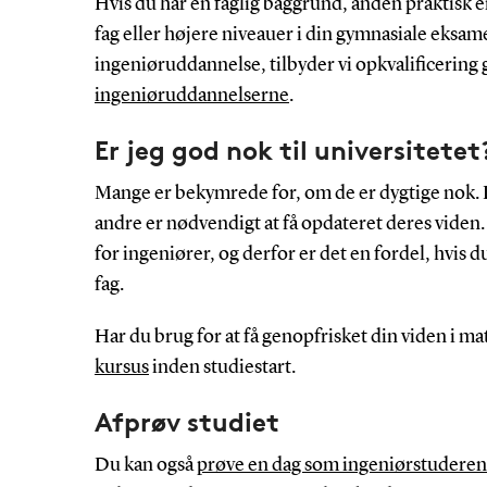
Hvis du har en faglig baggrund, anden praktisk er
fag eller højere niveauer i din gymnasiale eksam
ingeniøruddannelse, tilbyder vi opkvalificerin
ingeniøruddannelserne
.
Er jeg god nok til universitetet
Mange er bekymrede for, om de er dygtige nok. D
andre er nødvendigt at få opdateret deres viden.
for ingeniører, og derfor er det en fordel, hvis 
fag.
Har du brug for at få genopfrisket din viden i ma
kursus
inden studiestart.
Afprøv studiet
Du kan også
prøve en dag som ingeniørstudere