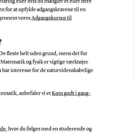
faring eller hvis du mangler ét eller flere
en for at opfylde adgangskravene til en
g gennem vores
Adgangskursus til
?
e fleste helt uden grund, mens det for
 Matematik og fysik er vigtige værktøjer
du har interesse for de naturvidenskabelige
tematik, anbefaler vi et
Kom godt i gang-
nde
, hvor du følges med en studerende og