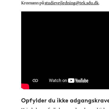
Kromann på
studievejledning@tek.sdu.dk
.
Opfylder du ikke adgangskrav