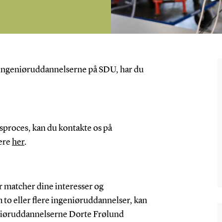
g ingeniøruddannelserne på SDU, har du
proces, kan du kontakte os på
mere
her
.
r matcher dine interesser og
m to eller flere ingeniøruddannelser, kan
eniøruddannelserne Dorte Frølund