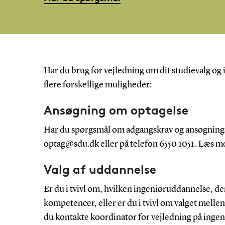
Har du brug for vejledning om dit studievalg o
flere forskellige muligheder:
Ansøgning om optagelse
Har du spørgsmål om adgangskrav og ansøgnings
optag@sdu.dk eller på telefon 6550 1051. Læs 
Valg af uddannelse
Er du i tvivl om, hvilken ingeniøruddannelse, de
kompetencer, eller er du i tvivl om valget melle
du kontakte koordinator for vejledning på ing