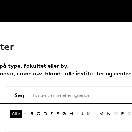
ter
 på type, fakultet eller by.
navn, emne osv. blandt alle institutter og centr
Søg
Alle
A
B
C
D
E
F
G
H
I
J
K
L
M
N
O
P
Q