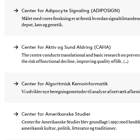
Center for Adipocyte Signaling (ADIPOSIGN)
Målet med vores forskning er at forstå hvordan signaltilstandene
depot, køn og genetik.
Center for Aktiv og Sund Aldring (CAHA)
The centre conducts translational and basic research on prevent
the risk of functional decline, improving quality of life, (...)
Center for Algoritmisk Kemoinformatik
Vi udvikler nye beregningsmetoder til analyse af netværk af kem
Center for Amerikanske Studier
Center for Amerikanske Studier blev grundlagt i 1992 med henbli
amerikansk kultur, politik, litteratur og traditioner.