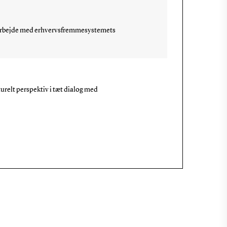
amarbejde med erhvervsfremmesystemets
turelt perspektiv i tæt dialog med