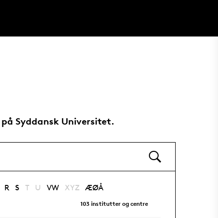
e på Syddansk Universitet.
R
S
T
U
VW
XYZ
ÆØÅ
103
institutter og centre