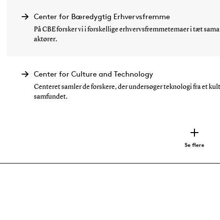
Center for Bæredygtig Erhvervsfremme
På CBE forsker vi i forskellige erhvervsfremmetemaer i tæt s
aktører.
Center for Culture and Technology
Centeret samler de forskere, der undersøger teknologi fra et kul
samfundet.
Se flere