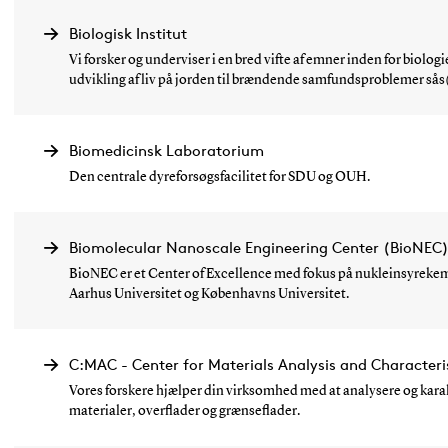
Biologisk Institut
Vi forsker og underviser i en bred vifte af emner inden for biol
udvikling af liv på jorden til brændende samfundsproblemer sås(.
Biomedicinsk Laboratorium
Den centrale dyreforsøgsfacilitet for SDU og OUH.
Biomolecular Nanoscale Engineering Center (BioNEC
BioNEC er et Center of Excellence med fokus på nukleinsyrekemi
Aarhus Universitet og Københavns Universitet.
C:MAC - Center for Materials Analysis and Characteri
Vores forskere hjælper din virksomhed med at analysere og kara
materialer, overflader og grænseflader.