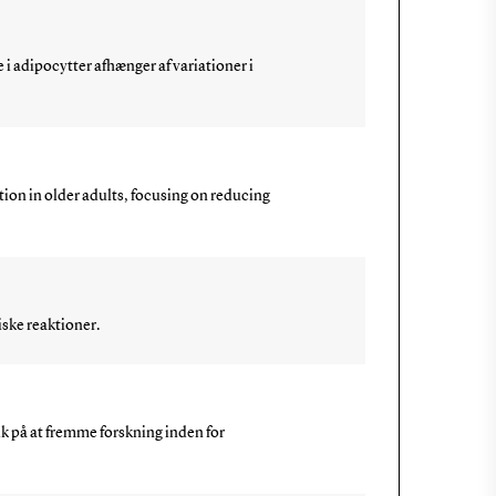
 i adipocytter afhænger af variationer i
ion in older adults, focusing on reducing
iske reaktioner.
k på at fremme forskning inden for