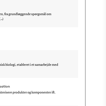
ogien, fra grundlæggende spørgsmål om
..)
)
sk biologi, etableret i et samarbejde med
sation
kterisere produkter og komponenter ift.