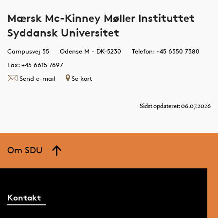
studerende
er b
og
Mærsk Mc-Kinney Møller Instituttet
vigti
virksomheder
Syddansk Universitet
relev
udvikle
robotteknologi
Campusvej 55
Odense M - DK-5230
Telefon: +45 6550 7380
til
Fax: +45 6615 7697
produktion
Send e-mail
Se kort
af meget
store
Sidst opdateret: 06.07.2026
konstruktioner
til f.eks.
skibe og
vindmøller.
Om SDU
Kontakt