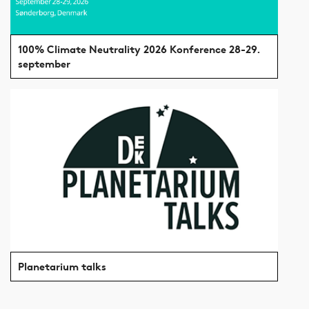
blodbanker
op med
er en del
forskningsverdenens
af
enorme
100% Climate Neutrality 2026 Konference 28-29.
problemet.
energiforbrug.
september
Planetarium talks