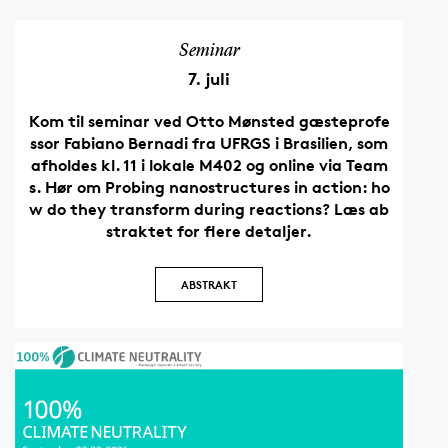
Ved at
forureningen
for nye
– og 
integrere
egentlig?
gennembrud
polit
Seminar
avancerede
Forskere
i deres
og
7. juli
sprogmodeller
fra
felt. I alt
borg
med
Kom til seminar ved Otto Mønsted gæsteprofe
Syddansk
93
et
supercomputere
ssor Fabiano Bernadi fra UFRGS i Brasilien, som
Universitet,
millioner
demo
vil hun
afholdes kl. 11 i lokale M402 og online via Team
OUH og
tildeles
værk
ikke
s. Hør om Probing nanostructures in action: ho
Rigshospitalet
SDU' s
til at
alene
w do they transform during reactions? Læs ab
vil med
forskere
teste
accelerere
straktet for flere detaljer.
en ny
ved dette
hvilk
udviklingen
bevilling
års
løsn
af
ABSTRAKT
automatisere
uddeling.
der r
materialer
jagten på
fakti
med
svarene
virke
skræddersyede
og
mod
kvantemekaniske
undersøge,
iltsv
egenskaber–
om selve
og
hun vil
sundhedsvæsenets
alge
også gøre