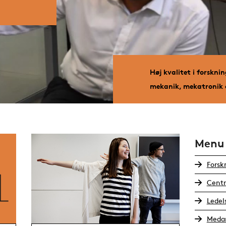
Høj kvalitet i forskni
mekanik, mekatronik o
Menu
Forsk
Centr
Ledel
Medar