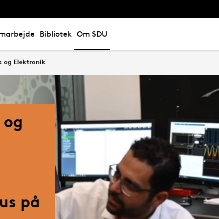
marbejde
Bibliotek
Om SDU
k og Elektronik
 og
us på