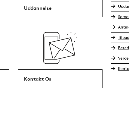
Udda
Uddannelse
Sama
Arra
Tilbu
Bered
Verde
Konta
Kontakt Os