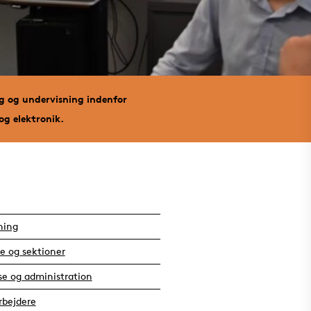
ng og undervisning indenfor
g elektronik.
ning
e og sektioner
se og administration
bejdere