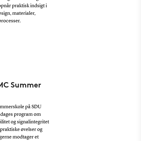
pnår praktisk indsigt i
sign, materialer,
processer.
EMC Summer
ommerskole på SDU
m-dages program om
itet og signalintegritet
praktiske øvelser og
gerne modtager et