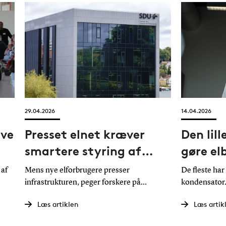
29.04.2026
14.04.2026
ive
Presset elnet kræver
Den lil
smartere styring af
gøre elb
elektrisk energi
vindmøl
 af
Mens nye elforbrugere presser
De fleste har
effekti
infrastrukturen, peger forskere på
kondensator. 
smartere styring og energilagring som en
al moderne ele
Læs artiklen
Læs artik
d
del af løsningen.
vindmøller. I
 har
Sønderborg u