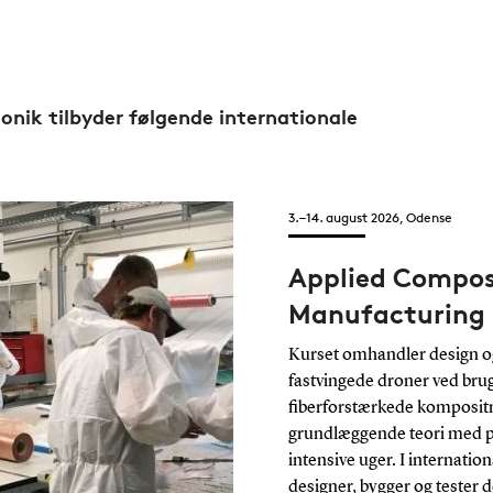
tonik tilbyder følgende internationale
3.–14. august 2026, Odense
Applied Compos
Manufacturing
Kurset omhandler design og 
fastvingede droner ved bru
fiberforstærkede komposit
grundlæggende teori med pr
intensive uger. I internatio
designer, bygger og tester 