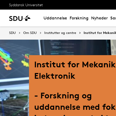
Syddansk Universitet
Uddannelse
Forskning
Nyheder
Sa
SDU
Om SDU
Institutter og centre
Institut for Mekani
Institut for Mekanik
Elektronik
- Forskning og
uddannelse med fok