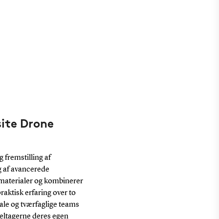
ite Drone
fremstilling af
g af avancerede
materialer og kombinerer
aktisk erfaring over to
nale og tværfaglige teams
deltagerne deres egen