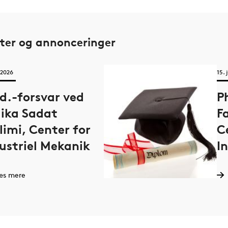
yring
ny type kond
energitab, sp
t
lettere at g
er og annonceringer
.
at gøre forsk
i 2026
15. 
d.-forsvar ved
P
ika Sadat
F
limi, Center for
C
ustriel Mekanik
I
æs mere