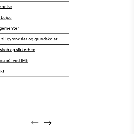
nnelse
rbejde
ngementer
d til gymnasier og grundskoler
skab og sikkerhed
nsmål ved IME
kt