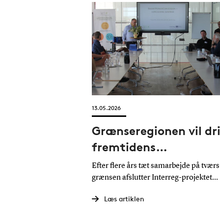
13.05.2026
Grænseregionen vil dr
fremtidens
energisystemer
Efter flere års tæt samarbejde på tværs
grænsen afslutter Interreg-projektet
SmartPowerConversion nu med
Læs artiklen
resultater, der allerede peger frem mo
næste fase. Forskere og virksomheder