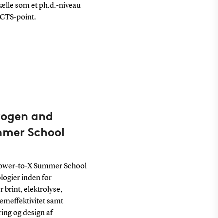
tælle som et ph.d.-niveau
 ECTS-point.
rogen and
mer School
ower-to-X Summer School
logier inden for
 brint, elektrolyse,
emeffektivitet samt
ring og design af