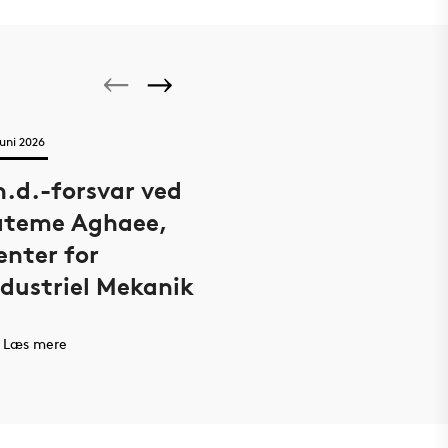
ensator, der kan reducere
europæisk forsknings- og
are vægt og gøre elektronik
uddannelsesprojekt.
enanvende. Nu arbejder han på
ningen til en virksomhed.
juni 2026
h.d.-forsvar ved
ateme Aghaee,
enter for
ndustriel Mekanik
Læs mere