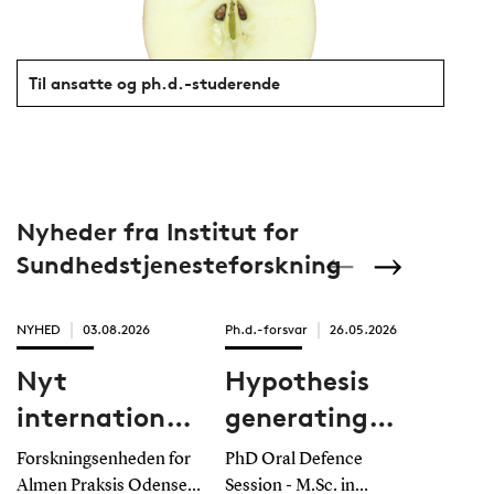
Til ansatte og ph.d.-studerende
Nyheder fra Institut for
Sundhedstjenesteforskning
NYHED
03.08.2026
Ph.d.-forsvar
26.05.2026
Ph.d.-for
Nyt
Hypothesis
Opti
internationalt
generating
diab
forskningssamarbejde
screening of
man
Forskningsenheden for
PhD Oral Defence
PhD Ora
prescription
Indi
Almen Praksis Odense -
Session - M.Sc. in
Session 