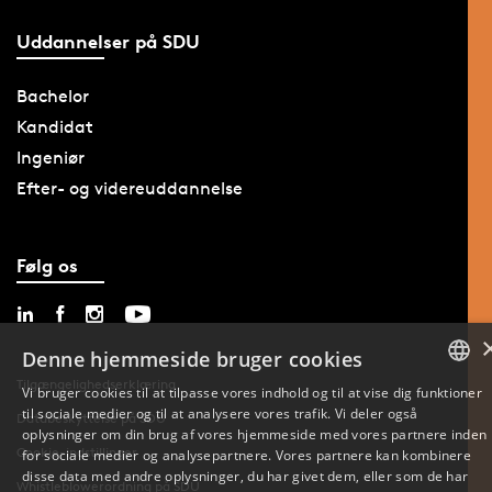
Uddannelser på SDU
Bachelor
Kandidat
Ingeniør
Efter- og videreuddannelse
Følg os
Denne hjemmeside bruger cookies
Tilgængelighedserklæring
Vi bruger cookies til at tilpasse vores indhold og til at vise dig funktioner
til sociale medier og til at analysere vores trafik. Vi deler også
DANISH
Databeskyttelse på SDU
oplysninger om din brug af vores hjemmeside med vores partnere inden
Cookie-indstillinger
for sociale medier og analysepartnere. Vores partnere kan kombinere
ENGLISH
disse data med andre oplysninger, du har givet dem, eller som de har
Whistleblowerordning på SDU