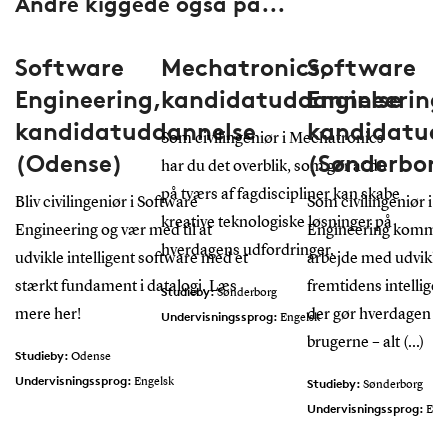
Andre kiggede også på...
Software
Mechatronics,
Software
Engineering,
kandidatuddannelse
Engineering
kandidatuddannelse
kandidatud
Som civilingeniør i Mechatronics
(Odense)
(Sønderbor
har du det overblik, som gør at du
på tværs af fagdiscipliner kan skabe
Bliv civilingeniør i Software
Som civilingeniør i 
kreative teknologiske løsninger på
Engineering og vær med til at
Engineering kommer 
hverdagens udfordringer.
udvikle intelligent software med et
arbejde med udviklin
stærkt fundament i datalogi. Læs
fremtidens intelligen
Studieby:
Sønderborg
mere her!
der gør hverdagen let
Undervisningssprog:
Engelsk
brugerne – alt (...)
Studieby:
Odense
Undervisningssprog:
Engelsk
Studieby:
Sønderborg
Undervisningssprog:
Eng