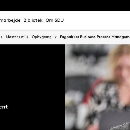
marbejde
Bibliotek
Om SDU
Master i it
Opbygning
Fagpakke: Business Process Managem
ent