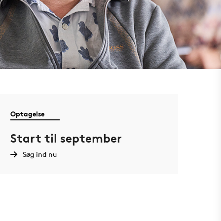
Optagelse
Start til september
Søg ind nu