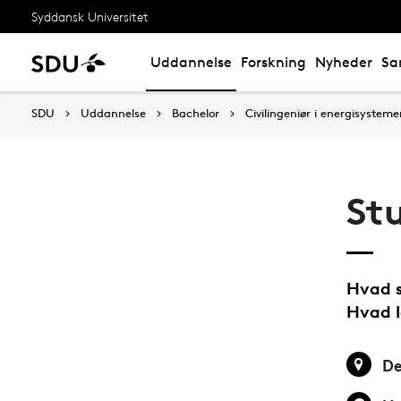
Syddansk Universitet
Uddannelse
Forskning
Nyheder
Sa
SDU
Uddannelse
Bachelor
Civilingeniør i energisysteme
St
Hvad s
Hvad l
De