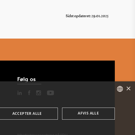
Sidst opdateret: 29.01.2025
Følg os
×
DANISH
AFVIS ALLE
ACCEPTER ALLE
ENGLISH
DANISH
Whistleblowerordning på SDU