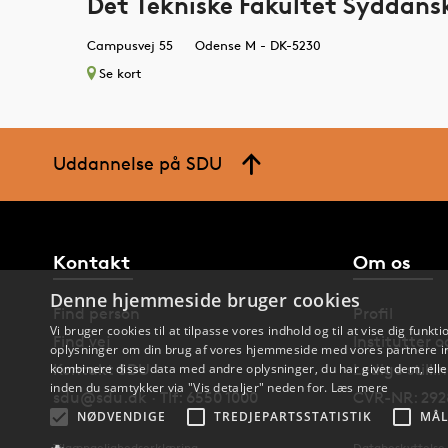
Det Tekniske Fakultet Syddansk
Campusvej 55
Odense M - DK-5230
Se kort
Uddannelse på SDU
Kontakt
Om os
Denne hjemmeside bruger cookies
Find person
Profil
Vi bruger cookies til at tilpasse vores indhold og til at vise dig funkti
Find vej
Institutter 
oplysninger om din brug af vores hjemmeside med vores partnere in
kombinere disse data med andre oplysninger, du har givet dem, eller
Kontakt SDU
Ledige stilli
inden du samtykker via "Vis detaljer" neden for.
Læs mere
sdu@sdu.dk · Tlf: 6550 1000
CVR-NR: 292
NØDVENDIGE
TREDJEPARTSSTATISTIK
MÅL
Tilgængelighedserklæring
Databeskyttelse