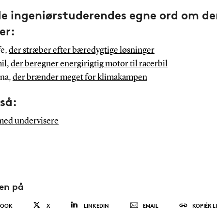
de ingeniørstuderendes egne ord om de
er:
fe,
der stræber efter bæredygtige løsninger
il,
der beregner energirigtig motor til racerbil
na,
der brænder meget for klimakampen
gså:
 med undervisere
den på
BOOK
X
LINKEDIN
EMAIL
KOPIÉR L