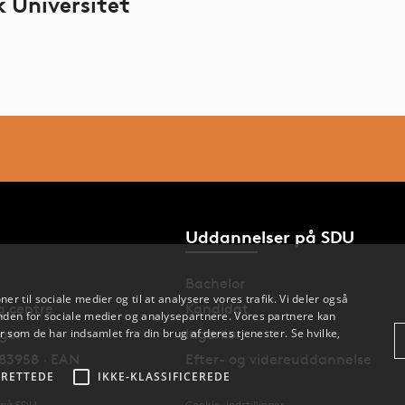
 Universitet
Uddannelser på SDU
Bachelor
oner til sociale medier og til at analysere vores trafik. Vi deler også
og centre
Kandidat
den for sociale medier og analysepartnere. Vores partnere kan
 som de har indsamlet fra din brug af deres tjenester. Se hvilke,
nger
Ingeniør
83958 · EAN
Efter- og videreuddannelse
RETTEDE
IKKE-KLASSIFICEREDE
 på SDU
Cookie-indstillinger