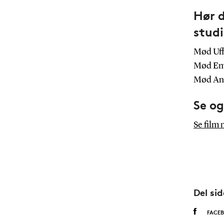
Hør 
studi
Mød Uf
Mød Em
Mød An
Se o
Se film
Del si
FACE