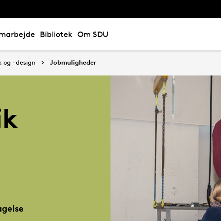
marbejde
Bibliotek
Om SDU
k og -design
Jobmuligheder
ik
gelse