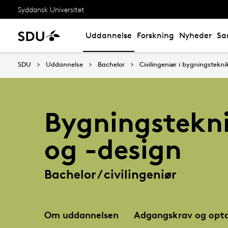
Syddansk Universitet
Uddannelse
Forskning
Nyheder
Sa
SDU
Uddannelse
Bachelor
Civilingeniør i bygningstekni
Bygningstekn
og -design
Bachelor / civilingeniør
Om uddannelsen
Adgangskrav og opta