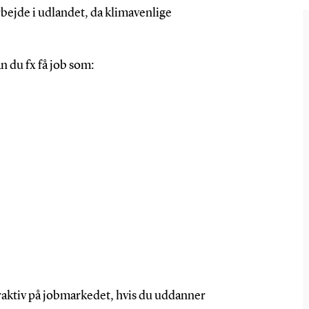
bejde i udlandet, da klimavenlige
n du fx få job som:
ttraktiv på jobmarkedet, hvis du uddanner