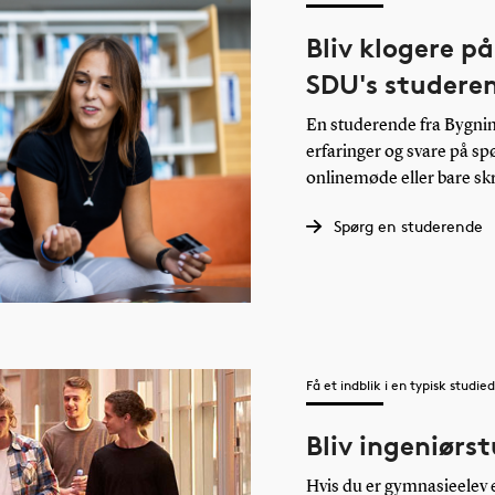
Bliv klogere på
SDU's studere
En studerende fra Bygning
erfaringer og svare på spø
onlinemøde eller bare skr
Spørg en studerende
Få et indblik i en typisk studie
Bliv ingeniørs
Hvis du er gymnasieelev e