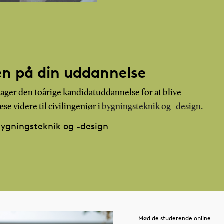
en på din uddannelse
tager den toårige kandidatuddannelse for at blive
e videre til civilingeniør i
bygningsteknik og -design
.
ygningsteknik og -design
Mød de studerende online