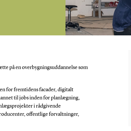
rtsætte på en overbygningsuddannelse som
 for fremtidens facader, digitalt
annet til jobs inden for planlægning,
anlægsprojekter i rådgivende
roducenter, offentlige forvaltninger,