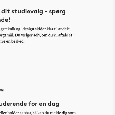
 dit studievalg - spørg
nde!
steknik og -design sidder klar til at dele
rgsmål. Du vælger selv, om du vil aftale et
ive en besked.
dag
tuderende for en dag
ller holder sabbat, så kan du melde dig som