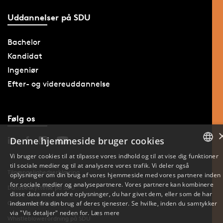
Uddannelser på SDU
Bachelor
Kandidat
Ingeniør
Efter- og videreuddannelse
Følg os
Denne hjemmeside bruger cookies
Vi bruger cookies til at tilpasse vores indhold og til at vise dig funktioner
til sociale medier og til at analysere vores trafik. Vi deler også
DANISH
Tilgængelighedserklæring
oplysninger om din brug af vores hjemmeside med vores partnere inden
for sociale medier og analysepartnere. Vores partnere kan kombinere
Databeskyttelse på SDU
ENGLISH
disse data med andre oplysninger, du har givet dem, eller som de har
indsamlet fra din brug af deres tjenester. Se hvilke, inden du samtykker
Cookie-indstillinger
DANISH
via "Vis detaljer" neden for.
Læs mere
Whistleblowerordning på SDU