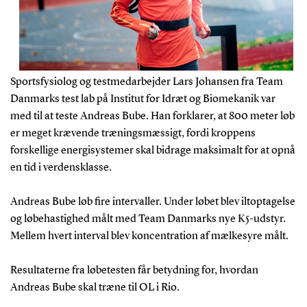
Sportsfysiolog og testmedarbejder Lars Johansen fra Team
Danmarks test lab på Institut for Idræt og Biomekanik var
med til at teste Andreas Bube. Han forklarer, at 800 meter løb
er meget krævende træningsmæssigt, fordi kroppens
forskellige energisystemer skal bidrage maksimalt for at opnå
en tid i verdensklasse.
Andreas Bube løb fire intervaller. Under løbet blev iltoptagelse
og løbehastighed målt med Team Danmarks nye K5-udstyr.
Mellem hvert interval blev koncentration af mælkesyre målt.
Resultaterne fra løbetesten får betydning for, hvordan
Andreas Bube skal træne til OL i Rio.