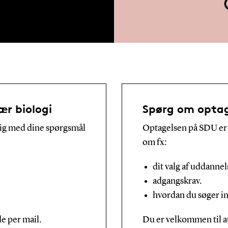
r biologi
Spørg om optag
 dig med dine spørgsmål
Optagelsen på SDU er k
om fx:
dit valg af uddannel
adgangskrav.
hvordan du søger in
e per mail.
Du er velkommen til at 