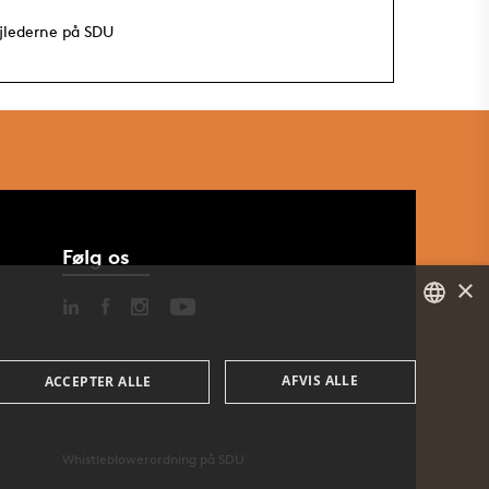
jlederne på SDU
Følg os
×
DANISH
AFVIS ALLE
ACCEPTER ALLE
ENGLISH
DANISH
Whistleblowerordning på SDU