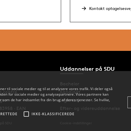
Kontakt optagelsesve
Uddannelser på SDU
Bachelor
oner til sociale medier og til at analysere vores trafik. Vi deler også
og centre
Kandidat
den for sociale medier og analysepartnere. Vores partnere kan
 som de har indsamlet fra din brug af deres tjenester. Se hvilke,
nger
Ingeniør
83958 · EAN
Efter- og videreuddannelse
RETTEDE
IKKE-KLASSIFICEREDE
 på SDU
Cookie-indstillinger