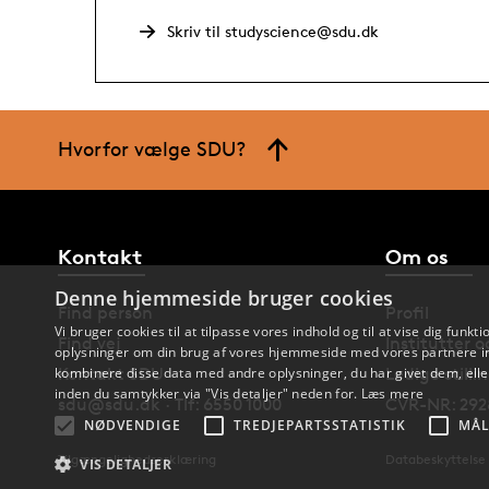
Skriv til studyscience@sdu.dk
Hvorfor vælge SDU?
Kontakt
Om os
Denne hjemmeside bruger cookies
Find person
Profil
Vi bruger cookies til at tilpasse vores indhold og til at vise dig funkti
Find vej
Institutter 
oplysninger om din brug af vores hjemmeside med vores partnere in
kombinere disse data med andre oplysninger, du har givet dem, eller
Kontakt SDU
Ledige stilli
inden du samtykker via "Vis detaljer" neden for.
Læs mere
sdu@sdu.dk · Tlf: 6550 1000
CVR-NR: 292
NØDVENDIGE
TREDJEPARTSSTATISTIK
MÅL
Tilgængelighedserklæring
Databeskyttelse
VIS DETALJER