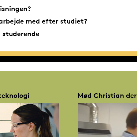
isningen?
rbejde med efter studiet?
e studerende
teknologi
Mød Christian der