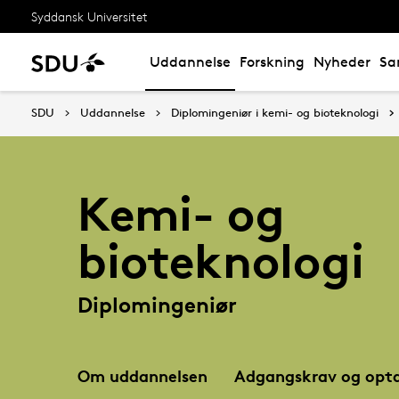
Syddansk Universitet
Uddannelse
Forskning
Nyheder
Sa
SDU
Uddannelse
Diplomingeniør i kemi- og bioteknologi
Kemi- og
bioteknologi
Diplomingeniør
Om uddannelsen
Adgangskrav og opta