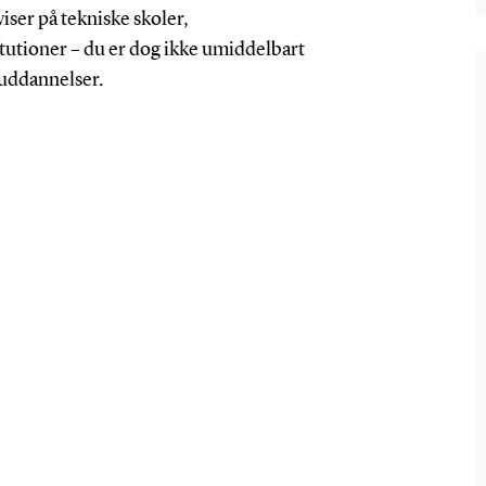
ser på tekniske skoler,
tutioner – du er dog ikke umiddelbart
e uddannelser.