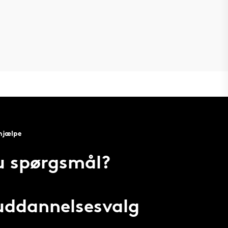
 hjælpe
u spørgsmål?
 uddannelsesvalg