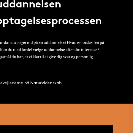
 uddannelsen
 optagelsesprocessen
hvordan du søger ind på en uddannelse? Hvad er forskellen på
? Kan du med fordel vælge uddannelse efter din interesse?
smål du har, er vi klar til at give dig svar og personlig
udievejlederne på Naturvidenskab