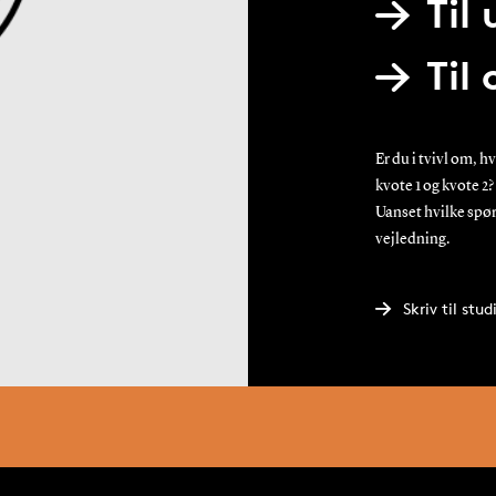
Til
Til
Er du i tvivl om, 
kvote 1 og kvote 2
Uanset hvilke spørg
vejledning.
Skriv til st