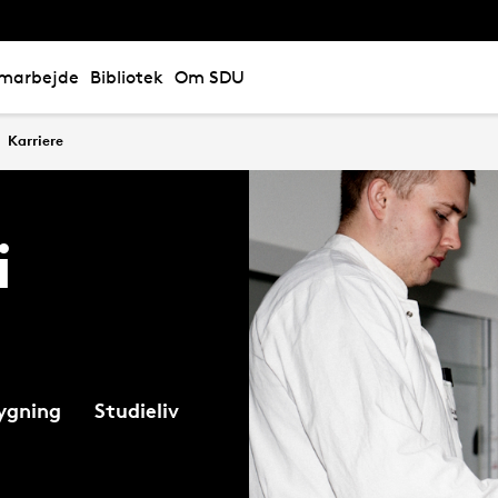
marbejde
Bibliotek
Om SDU
Karriere
i
ygning
Studieliv