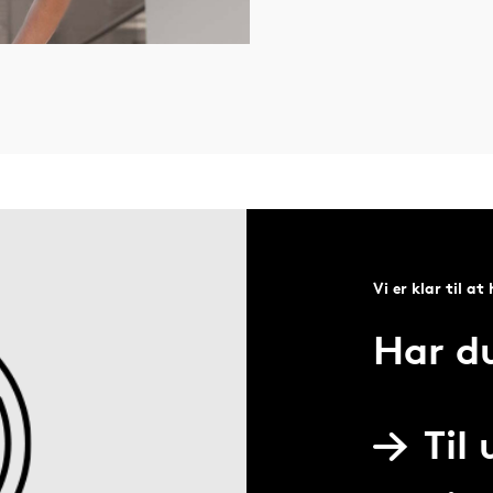
Vi er klar til at
Har d
Til