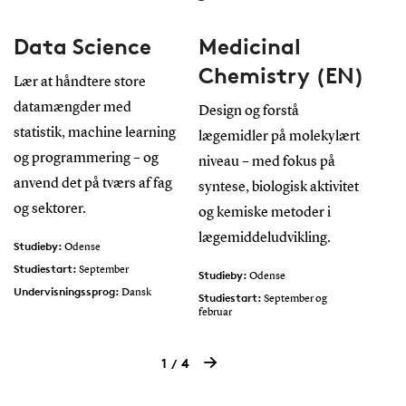
Data Science
Medicinal
E
Chemistry (EN)
a
Lær at håndtere store
M
datamængder med
Design og forstå
statistik, machine learning
lægemidler på molekylært
Opn
og programmering – og
niveau – med fokus på
vid
anvend det på tværs af fag
syntese, biologisk aktivitet
nød
og sektorer.
og kemiske metoder i
vir
lægemiddeludvikling.
bær
Studieby:
Odense
bli
Studiestart:
September
Studieby:
Odense
Undervisningssprog:
arb
Dansk
Studiestart:
September og
februar
Und
Undervisningssprog:
Engelsk
Stud
1
4
Stud