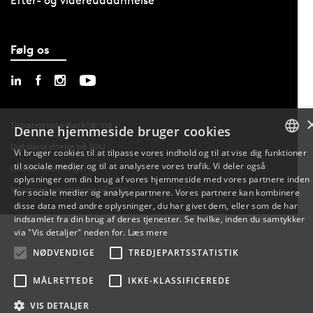
Efter- og videreuddannelse
Følg os
Tilgængelighedserklæring
Denne hjemmeside bruger cookies
Databeskyttelse på SDU
Vi bruger cookies til at tilpasse vores indhold og til at vise dig funktioner
til sociale medier og til at analysere vores trafik. Vi deler også
DANISH
Cookie-indstillinger
oplysninger om din brug af vores hjemmeside med vores partnere inden
Whistleblowerordning på SDU
for sociale medier og analysepartnere. Vores partnere kan kombinere
ENGLISH
disse data med andre oplysninger, du har givet dem, eller som de har
indsamlet fra din brug af deres tjenester. Se hvilke, inden du samtykker
DANISH
via "Vis detaljer" neden for.
Læs mere
NØDVENDIGE
TREDJEPARTSSTATISTIK
MÅLRETTEDE
IKKE-KLASSIFICEREDE
VIS DETALJER