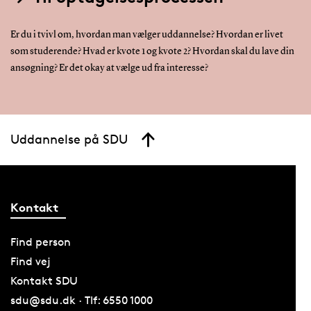
Er du i tvivl om, hvordan man vælger uddannelse? Hvordan er livet
som studerende? Hvad er kvote 1 og kvote 2? Hvordan skal du lave din
ansøgning? Er det okay at vælge ud fra interesse?
Uddannelse på SDU
Kontakt
Find person
Find vej
Kontakt SDU
sdu@sdu.dk · Tlf: 6550 1000