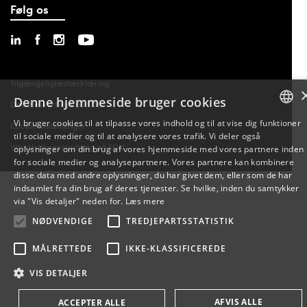
Følg os
Tilgængelighedserklæring
Denne hjemmeside bruger cookies
Databeskyttelse på SDU
Vi bruger cookies til at tilpasse vores indhold og til at vise dig funktioner
Cookie-indstillinger
til sociale medier og til at analysere vores trafik. Vi deler også
DANISH
Whistleblowerordning på SDU
oplysninger om din brug af vores hjemmeside med vores partnere inden
for sociale medier og analysepartnere. Vores partnere kan kombinere
ENGLISH
disse data med andre oplysninger, du har givet dem, eller som de har
indsamlet fra din brug af deres tjenester. Se hvilke, inden du samtykker
DANISH
via "Vis detaljer" neden for.
Læs mere
NØDVENDIGE
TREDJEPARTSSTATISTIK
MÅLRETTEDE
IKKE-KLASSIFICEREDE
VIS DETALJER
AFVIS ALLE
ACCEPTER ALLE